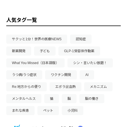
人気タグ一覧
サクッと1分！世界の医療NEWS
認知症
新薬開発
子ども
GLP-1受容体作動薬
What You Missed（日本語版）
シン・言いたい放題！
うつ病/うつ症状
ワクチン開発
AI
Re:地方からの便り
エボラ出血熱
メカニズム
メンタルヘルス
猫
脳
脳の働き
まれな疾患
ペット
小児科