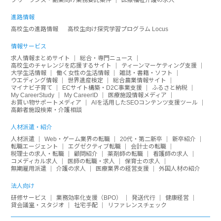
進路情報
高校生の進路情報
高校生向け探究学習プログラム Locus
情報サービス
求人情報まとめサイト
総合・専門ニュース
高校生のチャレンジを応援するサイト
ティーンマーケティング支援
大学生活情報
働く女性の生活情報
雑誌・書籍・ソフト
ウエディング情報
世界遺産検定
総合農業情報サイト
マイナビ子育て
ECサイト構築・D2C事業支援
ふるさと納税
My CareerStudy
My CareerID
医療施設情報メディア
お買い物サポートメディア
AIを活用したSEOコンテンツ支援ツール
高齢者施設検索・介護相談
人材派遣・紹介
人材派遣
Web・ゲーム業界の転職
20代・第二新卒
新卒紹介
転職エージェント
エグゼクティブ転職
会計士の転職
税理士の求人・転職
顧問紹介
薬剤師の転職
看護師の求人
コメディカル求人
医師の転職・求人
保育士の求人
無期雇用派遣
介護の求人
医療業界の経営支援
外国人材の紹介
法人向け
研修サービス
業務効率化支援（BPO）
発送代行
健康経営
貸会議室・スタジオ
社宅手配
リファレンスチェック