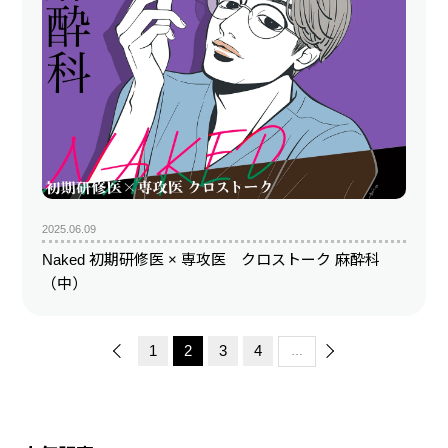
2025.06.09
Naked 初期研修医 × 専攻医 クロストーク 麻酔科
（中）
1
2
3
4
…