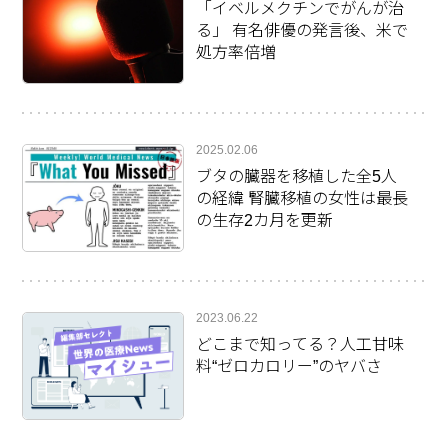
「イベルメクチンでがんが治
る」 有名俳優の発言後、米で
処方率倍増
2025.02.06
ブタの臓器を移植した全5人
の経緯 腎臓移植の女性は最長
の生存2カ月を更新
2023.06.22
どこまで知ってる？人工甘味
料“ゼロカロリー”のヤバさ