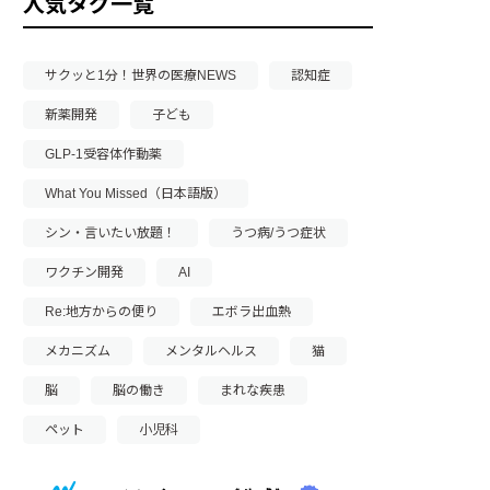
人気タグ一覧
サクッと1分！世界の医療NEWS
認知症
新薬開発
子ども
GLP-1受容体作動薬
What You Missed（日本語版）
シン・言いたい放題！
うつ病/うつ症状
ワクチン開発
AI
Re:地方からの便り
エボラ出血熱
メカニズム
メンタルヘルス
猫
脳
脳の働き
まれな疾患
ペット
小児科