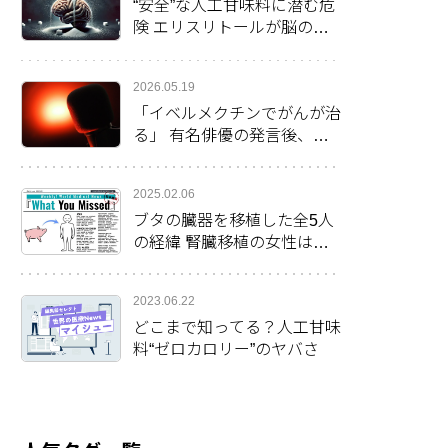
“安全”な人工甘味料に潜む危
険 エリスリトールが脳の健
康に影響か
2026.05.19
「イベルメクチンでがんが治
る」 有名俳優の発言後、米
で処方率倍増
2025.02.06
ブタの臓器を移植した全5人
の経緯 腎臓移植の女性は最
長の生存2カ月を更新
2023.06.22
どこまで知ってる？人工甘味
料“ゼロカロリー”のヤバさ