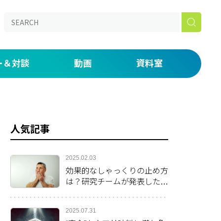
ー＆対談
動画
資料室
aked】
の仕事道具を説明する by 鈴木ジェロニモ
ONライブラリー
たい放題！番外編 初期研修・専門研修がつらい人へ。
漫画
人気記事
いま・未来」
 day―医師密着ドキュメンタリー―
2025.02.03
効果的なしゃっくりの止め方
は？研究チームが発表した方
法を紹介
2025.07.31