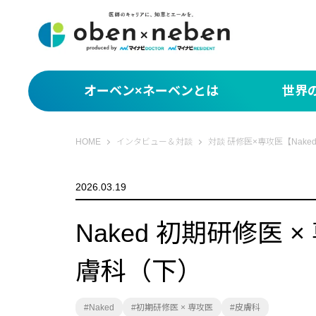
オーベン×ネーベンとは
世界
サクッと1分！世界
オーベン×ネーベン
HOME
インタビュー＆対談
対談 研修医×専攻医【Nake
What You Miss
2026.03.19
編集部セレクト 世
Naked 初期研修医
膚科（下）
Naked
初期研修医 × 専攻医
皮膚科