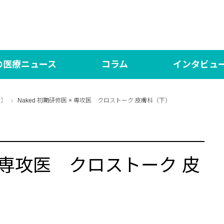
の医療ニュース
コラム
インタビュ
の医療NEWS
言いたい放題！
対談 研修医×専攻医【N
医師
d】
Naked 初期研修医 × 専攻医 クロストーク 皮膚科（下）
ed（日本語版）
シン・言いたい放題！
DOCTORY
言い
界の医療News マイシュー
あした、ハッピーになぁれ！
社会医学系専門医の「
One
 × 専攻医 クロストーク 皮
もっと、あしたハッピーになぁれ！！
あした、ハッピーになぁれ！！！ The Final
あした、ハッピーになぁれ！ リターンズ