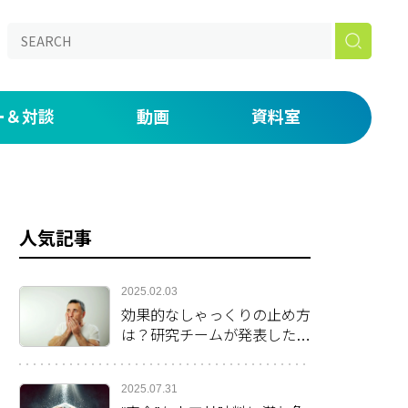
ー＆対談
動画
資料室
aked】
の仕事道具を説明する by 鈴木ジェロニモ
ONライブラリー
たい放題！番外編 初期研修・専門研修がつらい人へ。
漫画
人気記事
いま・未来」
 day―医師密着ドキュメンタリー―
2025.02.03
効果的なしゃっくりの止め方
は？研究チームが発表した方
法を紹介
2025.07.31