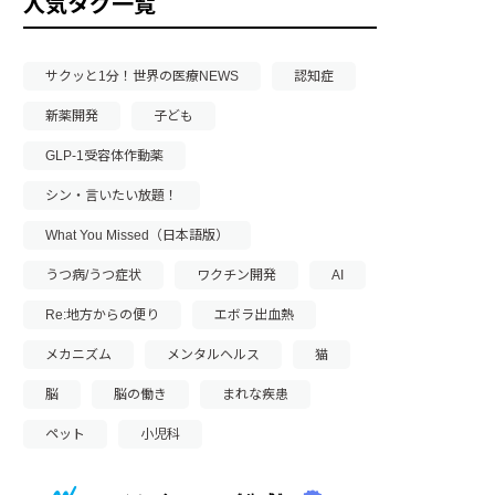
人気タグ一覧
サクッと1分！世界の医療NEWS
認知症
新薬開発
子ども
GLP-1受容体作動薬
シン・言いたい放題！
What You Missed（日本語版）
うつ病/うつ症状
ワクチン開発
AI
Re:地方からの便り
エボラ出血熱
メカニズム
メンタルヘルス
猫
脳
脳の働き
まれな疾患
ペット
小児科