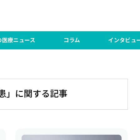
の医療ニュース
コラム
インタビュ
の医療NEWS
言いたい放題！
対談 研修医×専攻医【N
医師
ed（日本語版）
シン・言いたい放題！
DOCTORY
言い
界の医療News マイシュー
あした、ハッピーになぁれ！
社会医学系専門医の「
One
患」に関する記事
もっと、あしたハッピーになぁれ！！
あした、ハッピーになぁれ！！！ The Final
あした、ハッピーになぁれ！ リターンズ