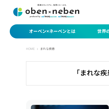
オーベン×ネーベンとは
世界
サクッと1分！世界
オーベン×ネーベン
HOME
まれな疾患
What You Miss
編集部セレクト 世
「まれな疾