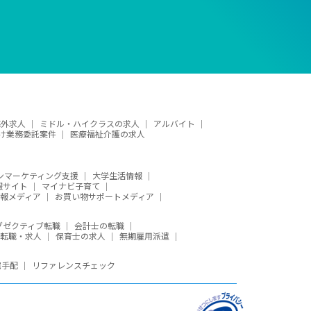
海外求人
ミドル・ハイクラスの求人
アルバイト
け業務委託案件
医療福祉介護の求人
ンマーケティング支援
大学生活情報
報サイト
マイナビ子育て
報メディア
お買い物サポートメディア
グゼクティブ転職
会計士の転職
の転職・求人
保育士の求人
無期雇用派遣
宅手配
リファレンスチェック