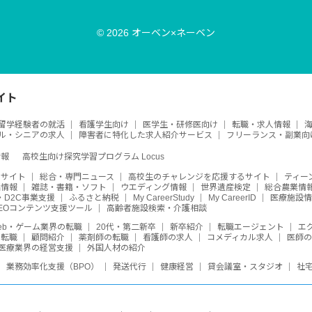
© 2026 オーベン×ネーベン
イト
留学経験者の就活
看護学生向け
医学生・研修医向け
転職・求人情報
ル・シニアの求人
障害者に特化した求人紹介サービス
フリーランス・副業向
情報
高校生向け探究学習プログラム Locus
めサイト
総合・専門ニュース
高校生のチャレンジを応援するサイト
ティー
活情報
雑誌・書籍・ソフト
ウエディング情報
世界遺産検定
総合農業情
・D2C事業支援
ふるさと納税
My CareerStudy
My CareerID
医療施設情
SEOコンテンツ支援ツール
高齢者施設検索・介護相談
eb・ゲーム業界の転職
20代・第二新卒
新卒紹介
転職エージェント
エ
・転職
顧問紹介
薬剤師の転職
看護師の求人
コメディカル求人
医師
医療業界の経営支援
外国人材の紹介
業務効率化支援（BPO）
発送代行
健康経営
貸会議室・スタジオ
社