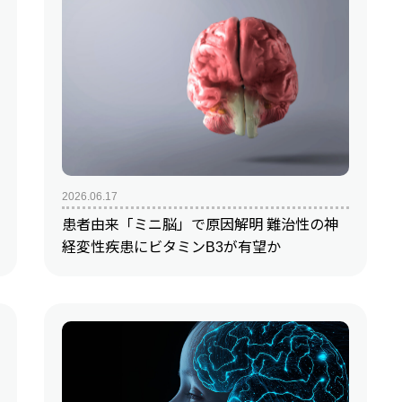
地方からの便り
Re:地方からの便り
医師と先進医療技術とわたし
2026.06.17
患者由来「ミニ脳」で原因解明 難治性の神
経変性疾患にビタミンB3が有望か