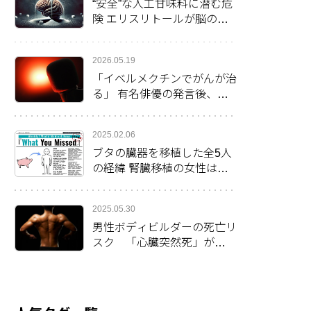
“安全”な人工甘味料に潜む危
険 エリスリトールが脳の健
康に影響か
2026.05.19
「イベルメクチンでがんが治
る」 有名俳優の発言後、米
で処方率倍増
2025.02.06
ブタの臓器を移植した全5人
の経緯 腎臓移植の女性は最
長の生存2カ月を更新
2025.05.30
男性ボディビルダーの死亡リ
スク 「心臓突然死」が
38％