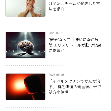
は？研究チームが発表した方
法を紹介
2025.07.31
“安全”な人工甘味料に潜む危
険 エリスリトールが脳の健康
に影響か
2026.05.19
「イベルメクチンでがんが治
る」 有名俳優の発言後、米で
処方率倍増