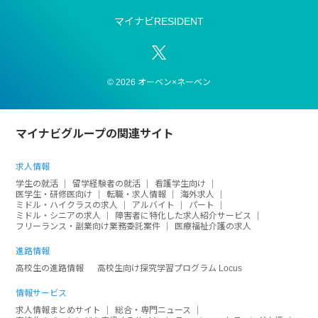
マイナビRESIDENT
© 2026 オーベン×ネーベン
マイナビグループの関連サイト
求人情報
学生の就活
留学経験者の就活
看護学生向け
医学生・研修医向け
転職・求人情報
海外求人
ミドル・ハイクラスの求人
アルバイト
パート
ミドル・シニアの求人
障害者に特化した求人紹介サービス
フリーランス・副業向け業務委託案件
医療福祉介護の求人
進路情報
高校生の進路情報
高校生向け探究学習プログラム Locus
情報サービス
求人情報まとめサイト
総合・専門ニュース