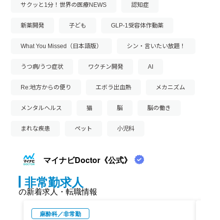
サクッと1分！世界の医療NEWS
認知症
新薬開発
子ども
GLP-1受容体作動薬
What You Missed（日本語版）
シン・言いたい放題！
うつ病/うつ症状
ワクチン開発
AI
Re:地方からの便り
エボラ出血熱
メカニズム
メンタルヘルス
猫
脳
脳の働き
まれな疾患
ペット
小児科