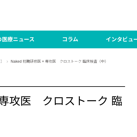
の医療ニュース
コラム
インタビュ
の医療NEWS
言いたい放題！
対談 研修医×専攻医【N
医師
d】
Naked 初期研修医 × 専攻医 クロストーク 臨床検査（中）
ed（日本語版）
シン・言いたい放題！
DOCTORY
言い
界の医療News マイシュー
あした、ハッピーになぁれ！
社会医学系専門医の「
One
 × 専攻医 クロストーク 臨
もっと、あしたハッピーになぁれ！！
あした、ハッピーになぁれ！！！ The Final
あした、ハッピーになぁれ！ リターンズ