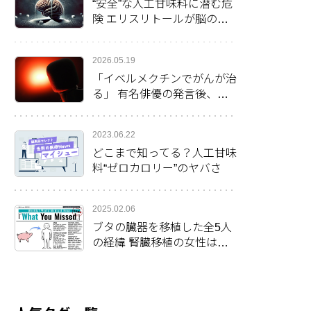
“安全”な人工甘味料に潜む危
険 エリスリトールが脳の健
康に影響か
2026.05.19
「イベルメクチンでがんが治
る」 有名俳優の発言後、米
で処方率倍増
2023.06.22
どこまで知ってる？人工甘味
料“ゼロカロリー”のヤバさ
2025.02.06
ブタの臓器を移植した全5人
の経緯 腎臓移植の女性は最
長の生存2カ月を更新