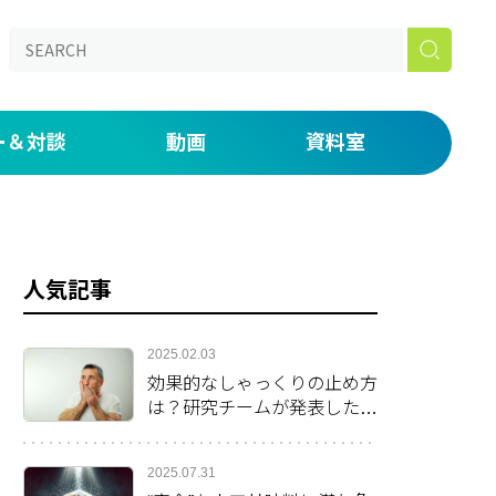
ー＆対談
動画
資料室
aked】
の仕事道具を説明する by 鈴木ジェロニモ
ONライブラリー
たい放題！番外編 初期研修・専門研修がつらい人へ。
漫画
人気記事
いま・未来」
 day―医師密着ドキュメンタリー―
2025.02.03
効果的なしゃっくりの止め方
は？研究チームが発表した方
法を紹介
2025.07.31