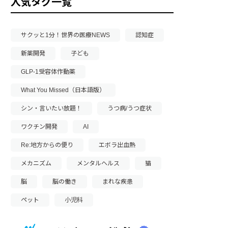
人気タグ一覧
サクッと1分！世界の医療NEWS
認知症
新薬開発
子ども
GLP-1受容体作動薬
What You Missed（日本語版）
シン・言いたい放題！
うつ病/うつ症状
ワクチン開発
AI
Re:地方からの便り
エボラ出血熱
メカニズム
メンタルヘルス
猫
脳
脳の働き
まれな疾患
ペット
小児科