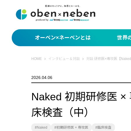
オーベン×ネーベンとは
世界
サクッと1分！世界
オーベン×ネーベン
HOME
インタビュー＆対談
対談 研修医×専攻医【Nake
What You Miss
2026.04.06
編集部セレクト 世
Naked 初期研修医
床検査（中）
Naked
初期研修医 × 専攻医
臨床検査