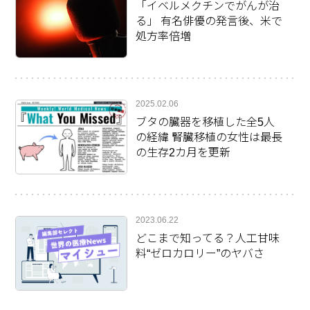
「イベルメクチンでがんが治
る」 有名俳優の発言後、米で
処方率倍増
2025.02.06
ブタの臓器を移植した全5人
の経緯 腎臓移植の女性は最長
の生存2カ月を更新
2023.06.22
どこまで知ってる？人工甘味
料“ゼロカロリー”のヤバさ