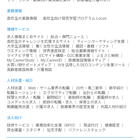
進路情報
高校生の進路情報
高校生向け探究学習プログラム Locus
情報サービス
求人情報まとめサイト
総合・専門ニュース
高校生のチャレンジを応援するサイト
ティーンマーケティング支援
大学生活情報
働く女性の生活情報
雑誌・書籍・ソフト
ウエディング情報
世界遺産検定
総合農業情報サイト
マイナビ子育て
ECサイト構築・D2C事業支援
ふるさと納税
My CareerStudy
My CareerID
医療施設情報メディア
お買い物サポートメディア
AIを活用したSEOコンテンツ支援ツール
高齢者施設検索・介護相談
人材派遣・紹介
人材派遣
Web・ゲーム業界の転職
20代・第二新卒
新卒紹介
転職エージェント
エグゼクティブ転職
会計士の転職
税理士の求人・転職
顧問紹介
薬剤師の転職
看護師の求人
コメディカル求人
医師の転職・求人
保育士の求人
無期雇用派遣
介護の求人
医療業界の経営支援
外国人材の紹介
法人向け
研修サービス
業務効率化支援（BPO）
発送代行
健康経営
貸会議室・スタジオ
社宅手配
リファレンスチェック