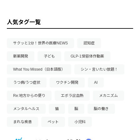
人気タグ一覧
サクッと1分！世界の医療NEWS
認知症
新薬開発
子ども
GLP-1受容体作動薬
What You Missed（日本語版）
シン・言いたい放題！
うつ病/うつ症状
ワクチン開発
AI
Re:地方からの便り
エボラ出血熱
メカニズム
メンタルヘルス
猫
脳
脳の働き
まれな疾患
ペット
小児科