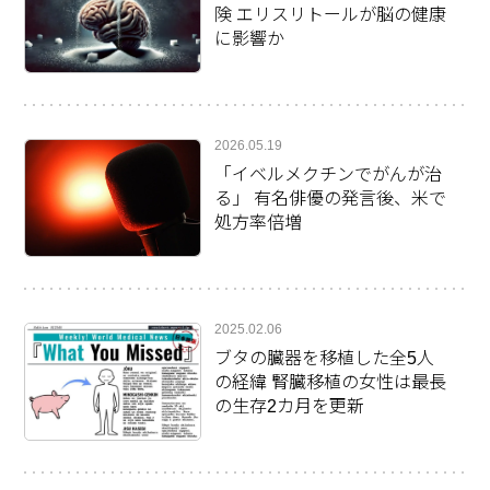
険 エリスリトールが脳の健康
に影響か
2026.05.19
「イベルメクチンでがんが治
る」 有名俳優の発言後、米で
処方率倍増
2025.02.06
ブタの臓器を移植した全5人
の経緯 腎臓移植の女性は最長
の生存2カ月を更新