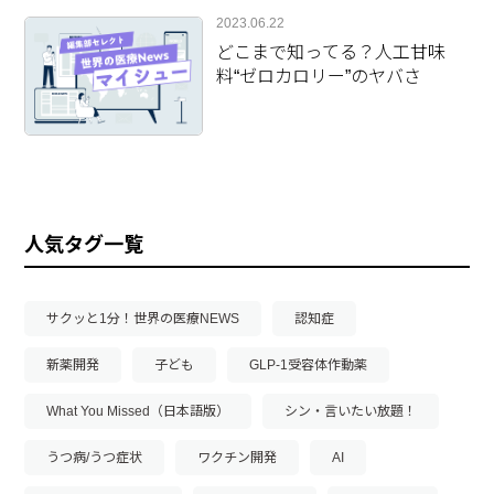
2023.06.22
どこまで知ってる？人工甘味
料“ゼロカロリー”のヤバさ
人気タグ一覧
サクッと1分！世界の医療NEWS
認知症
新薬開発
子ども
GLP-1受容体作動薬
What You Missed（日本語版）
シン・言いたい放題！
うつ病/うつ症状
ワクチン開発
AI