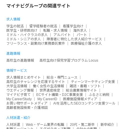
マイナビグループの関連サイト
求人情報
学生の就活
留学経験者の就活
看護学生向け
医学生・研修医向け
転職・求人情報
海外求人
ミドル・ハイクラスの求人
アルバイト
パート
ミドル・シニアの求人
障害者に特化した求人紹介サービス
フリーランス・副業向け業務委託案件
医療福祉介護の求人
進路情報
高校生の進路情報
高校生向け探究学習プログラム Locus
情報サービス
求人情報まとめサイト
総合・専門ニュース
高校生のチャレンジを応援するサイト
ティーンマーケティング支援
大学生活情報
働く女性の生活情報
雑誌・書籍・ソフト
ウエディング情報
世界遺産検定
総合農業情報サイト
マイナビ子育て
ECサイト構築・D2C事業支援
ふるさと納税
My CareerStudy
My CareerID
医療施設情報メディア
お買い物サポートメディア
AIを活用したSEOコンテンツ支援ツール
高齢者施設検索・介護相談
人材派遣・紹介
人材派遣
Web・ゲーム業界の転職
20代・第二新卒
新卒紹介
転職エージェント
エグゼクティブ転職
会計士の転職