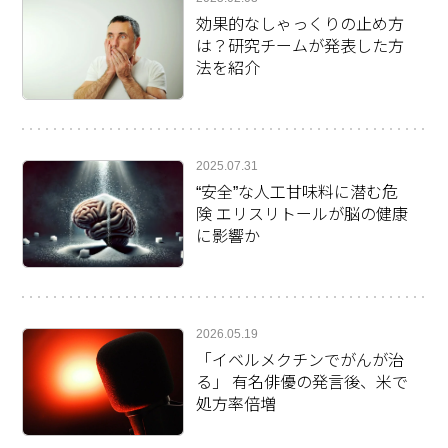
効果的なしゃっくりの止め方
は？研究チームが発表した方
法を紹介
2025.07.31
“安全”な人工甘味料に潜む危
険 エリスリトールが脳の健康
に影響か
2026.05.19
「イベルメクチンでがんが治
る」 有名俳優の発言後、米で
処方率倍増