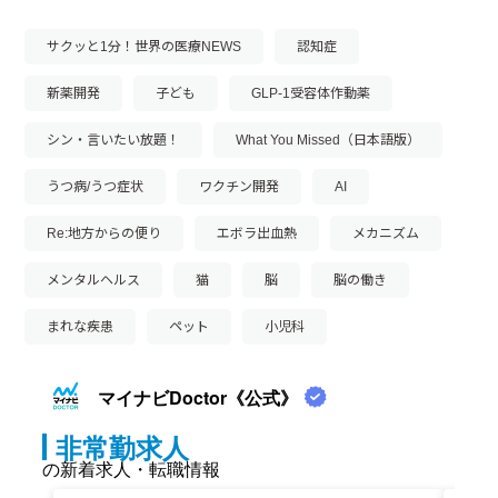
サクッと1分！世界の医療NEWS
認知症
新薬開発
子ども
GLP-1受容体作動薬
シン・言いたい放題！
What You Missed（日本語版）
うつ病/うつ症状
ワクチン開発
AI
Re:地方からの便り
エボラ出血熱
メカニズム
メンタルヘルス
猫
脳
脳の働き
まれな疾患
ペット
小児科