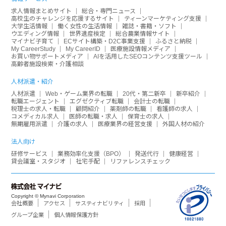
求人情報まとめサイト
総合・専門ニュース
高校生のチャレンジを応援するサイト
ティーンマーケティング支援
大学生活情報
働く女性の生活情報
雑誌・書籍・ソフト
ウエディング情報
世界遺産検定
総合農業情報サイト
マイナビ子育て
ECサイト構築・D2C事業支援
ふるさと納税
My CareerStudy
My CareerID
医療施設情報メディア
お買い物サポートメディア
AIを活用したSEOコンテンツ支援ツール
高齢者施設検索・介護相談
人材派遣・紹介
人材派遣
Web・ゲーム業界の転職
20代・第二新卒
新卒紹介
転職エージェント
エグゼクティブ転職
会計士の転職
税理士の求人・転職
顧問紹介
薬剤師の転職
看護師の求人
コメディカル求人
医師の転職・求人
保育士の求人
無期雇用派遣
介護の求人
医療業界の経営支援
外国人材の紹介
法人向け
研修サービス
業務効率化支援（BPO）
発送代行
健康経営
貸会議室・スタジオ
社宅手配
リファレンスチェック
Copyright © Mynavi Corporation
会社概要
アクセス
サスティナビリティ
採用
グループ企業
個人情報保護方針