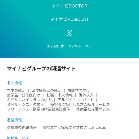
マイナビDOCTOR
マイナビRESIDENT
© 2026 オーベン×ネーベン
マイナビグループの関連サイト
求人情報
学生の就活
留学経験者の就活
看護学生向け
医学生・研修医向け
転職・求人情報
海外求人
ミドル・ハイクラスの求人
アルバイト
パート
ミドル・シニアの求人
障害者に特化した求人紹介サービス
フリーランス・副業向け業務委託案件
医療福祉介護の求人
進路情報
高校生の進路情報
高校生向け探究学習プログラム Locus
情報サービス