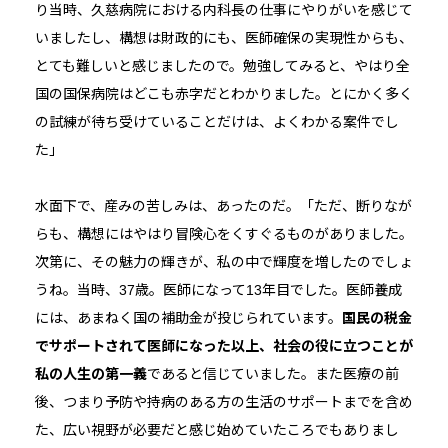
り当時、久慈病院における内科長の仕事にやりがいを感じて
いましたし、構想は財政的にも、医師確保の実現性からも、
とても難しいと感じましたので。勉強してみると、やはり全
国の国保病院はどこも赤字だとわかりました。とにかく多く
の試練が待ち受けていることだけは、よくわかる案件でし
た」
水面下で、産みの苦しみは、あったのだ。「ただ、断りなが
らも、構想にはやはり冒険心をくすぐるものがありました。
次第に、その魅力の輝きが、私の中で輝度を増したのでしょ
うね。当時、37歳。医師になって13年目でした。医師養成
には、あまねく国の補助金が投じられています。
国民の税金
でサポートされて医師になった以上、社会の役に立つことが
私の人生の第一義
であると信じていました。また医療の前
後、つまり予防や持病のある方の生活のサポートまでを含め
た、広い視野が必要だと感じ始めていたころでもありまし