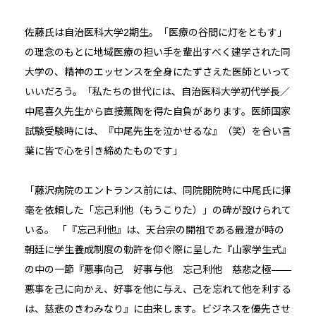
佐藤氏は自治医科大学2期生。「医療の谷間に灯をともす」
の理念のもとに地域医療の担い手を輩出すべく建学された同
大学の、精神のエッセンスを全身にたずさえた医師といって
いいだろう。「私たちの世代には、自治医科大学初代学長／
中尾喜久先生から直接薫陶を得た自負があります。医師国家
試験受験時には、『中尾先生を泣かせるな』（笑）を合い言
葉に皆で心を引き締めたものです」
「藤沢病院のエントランス前には、同院開院時に中尾氏に揮
毫を依頼した「忘己利他（もうこりた）」の碑が設けられて
いる。 「『忘己利他』は、天台宗の開祖である最澄が時の
朝廷に学生養成制度の勅許を仰ぐ際に呈した『山家学生式』
の中の一節『悪事向己 好事与他 忘己利他 慈悲之極――
悪事を己に向かえ、好事を他に与え、己を忘れて他を利する
は、慈悲のきわみなり』に由来します。ビジネスを優先させ