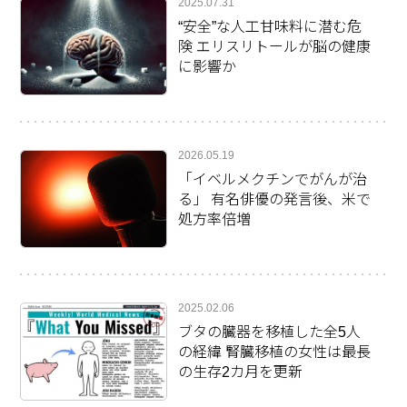
2025.07.31
“安全”な人工甘味料に潜む危
険 エリスリトールが脳の健康
に影響か
2026.05.19
「イベルメクチンでがんが治
る」 有名俳優の発言後、米で
処方率倍増
2025.02.06
ブタの臓器を移植した全5人
の経緯 腎臓移植の女性は最長
の生存2カ月を更新