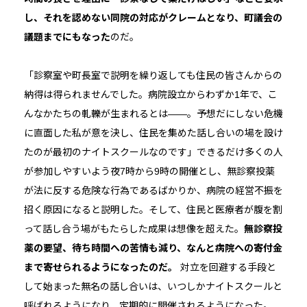
し、それを認めない同院の対応がクレームとなり、町議会の
議題までにもなった
のだ。
「診察室や町長室で説明を繰り返しても住民の皆さんからの
納得は得られませんでした。病院設立からわずか1年で、こ
んなかたちの軋轢が生まれるとは――。予想だにしない危機
に直面した私が意を決し、住民を集めた話し合いの場を設け
たのが最初のナイトスクールなのです」できるだけ多くの人
が参加しやすいよう夜7時から9時の開催とし、無診察投薬
が法に反する危険な行為であるばかりか、病院の経営不振を
招く原因になると説明した。そして、住民と医療者が腹を割
って話し合う場がもたらした成果は想像を超えた。
無診察投
薬の要望、待ち時間への苦情も減り、なんと病院への寄付金
まで寄せられるようになったのだ。
対立を回避する手段と
して始まった無名の話し合いは、いつしかナイトスクールと
呼ばれるようになり、定期的に開催されるようになった。