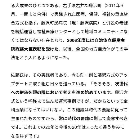
る大成果のひとつである、岩手県岩井郡藤沢町（2011年9
月、一関市と合併）で実践された医療、保健、福祉の垂直統
合方式を指す。藤沢町民病院（現：藤沢病院）と併設の老健
を統括運営し福祉医療センターとして地域コミュニティにな
くてはならない存在となり、
2006年度には自治体立優良病
院総務大臣表彰を受けた。
以後、全国の地方自治体がその手
法をとり入れるようになった。
佐藤氏は、その実践者であり、今も刻一刻と藤沢方式のアッ
プデートに取り組む日々を送っている。「そろそろ、
次世代
への継承を頭の隅において考えを進め始めています。
藤沢方
式という呼称まで生んだ運営事例ですが、だからといって金
科玉条になってはいけない。この施設は時代の要請に従って
生まれたものですから、
常に時代の要請に則して変容すべき
です。
これまでの20年と今後の20年はまったく違う歩みに
なるはずです」