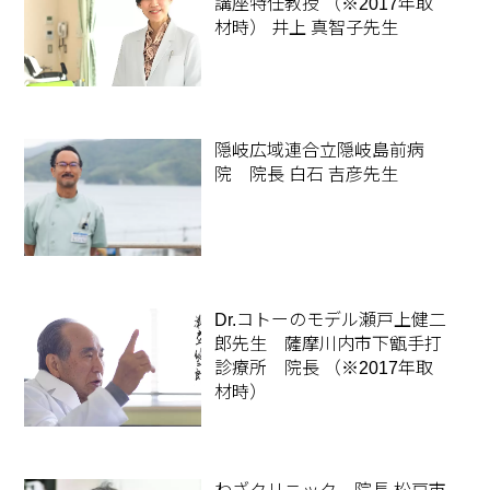
講座特任教授 （※2017年取
材時） 井上 真智子先生
隠岐広域連合立隠岐島前病
院 院長 白石 吉彦先生
Dr.コトーのモデル瀬戸上健二
郎先生 薩摩川内市下甑手打
診療所 院長 （※2017年取
材時）