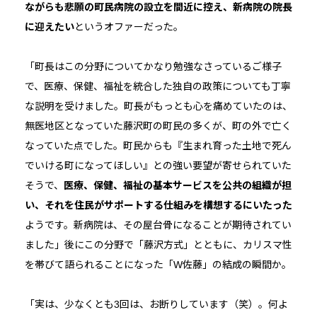
ながらも悲願の町民病院の設立を間近に控え、新病院の院長
に迎えたい
というオファーだった。
「町長はこの分野についてかなり勉強なさっているご様子
で、医療、保健、福祉を統合した独自の政策についても丁寧
な説明を受けました。町長がもっとも心を痛めていたのは、
無医地区となっていた藤沢町の町民の多くが、町の外で亡く
なっていた点でした。町民からも『生まれ育った土地で死ん
でいける町になってほしい』との強い要望が寄せられていた
そうで、
医療、保健、福祉の基本サービスを公共の組織が担
い、それを住民がサポートする仕組みを構想するにいたった
ようです。新病院は、その屋台骨になることが期待されてい
ました」後にこの分野で「藤沢方式」とともに、カリスマ性
を帯びて語られることになった「W佐藤」の結成の瞬間か。
「実は、少なくとも3回は、お断りしています（笑）。何よ