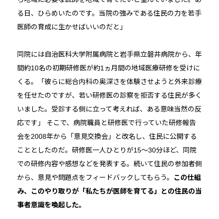
る日、ひらめいたのです。当院の強みである住民の力を若手
医師の育成に生かせばいいのだと」
同院には自治医科大学附属病院と岩手県立磐井病院から、年
間約10名の初期研修医が約1ヵ月間の地域医療研修を受けに
くる。「彼らに総合内科の奥深さを体験させようと外来診療
を任せたのですが、若い研修医の診察を拒否する住民が多く
いました。受診する側に立って考えれば、ある意味当然の反
応です」 そこで、病院職員と研修医で行っていた研修報告
会を2008年から「意見交換会」と改名し、住民に公開する
こととしたのだ。研修医一人ひとりが15～30分ほど、同院
での研修内容や感想などを発表する。続いて住民の参加者側
から、意見や問題点をフィードバックしてもらう。
この仕組
み、このやり取りが「私たちが医師を育てる」との住民の当
事者意識を喚起した。