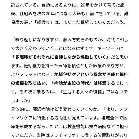
託されている。冒頭にあるように、20年をかけて育てた施
設、仕組みを次の20年につなぐ大命も目前に控えている。難
易度の高い「綱渡り」は、まだまだ継続していくのだろう。
「繰り返しになりますが、藤沢方式そのものが、時代に即し
て大きく変わっていくことになるはずです。キーワードは
『多職種がそれぞれに自律しながら協働していく』
だと思い
ます。絶対権力を持った医師を頂点とした医療のあり方が、
よりフラットになる。
地域包括ケアという概念が医療と福祉
の垣根を取り払い、『病院が主役の時代』は終焉する
でしょ
う。その次に来るのは、『生活する人々の復権』ではないで
しょうか」
具体的に、藤沢病院はどう変わっていくのか。「より、プラ
イマリケアに特化する方向性が見えています。地域全体で医
療を形成するなら、たとえば検査機能は県立病院などに担っ
ていただき、当院はプライマリケアに徹する位置取りがあり