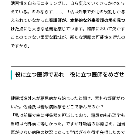
活習慣を自らモニタリングし、自ら変えていくきっかけを与
えている。のみならず……、「私は外来で介助の役割しか与
えられていなかった
看護師が、本格的な外来看護の場を見つ
けた
点にも大きな意義を感じています。臨床において欠かす
ことのできない重要な職域が、新たな活躍の可能性を得たの
ですから」
役に立つ医師であれ 役に立つ医師をめざせ
健康増進外来が糖尿病から始まったと聞き、素朴な疑問がわ
いた。佐藤氏は糖尿病医療をどこで学んだのか？
「私は前職で主に呼吸器を担当しており、糖尿病も心理学も
当時は門外漢に等しかった。ですが呼吸器の診療さえ、担当
医が少ない病院の状況にあって学ばざるを得ず会得したので