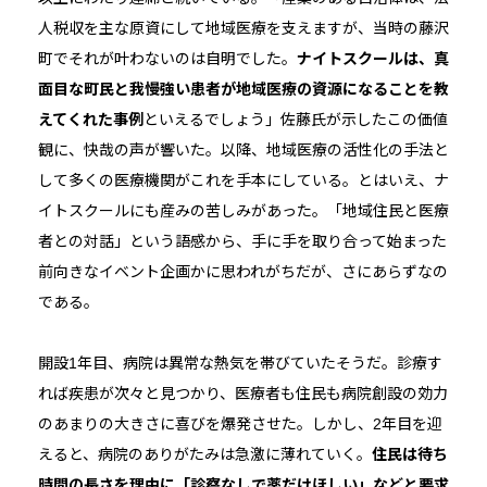
人税収を主な原資にして地域医療を支えますが、当時の藤沢
町でそれが叶わないのは自明でした。
ナイトスクールは、真
面目な町民と我慢強い患者が地域医療の資源になることを教
えてくれた事例
といえるでしょう」佐藤氏が示したこの価値
観に、快哉の声が響いた。以降、地域医療の活性化の手法と
して多くの医療機関がこれを手本にしている。とはいえ、ナ
イトスクールにも産みの苦しみがあった。「地域住民と医療
者との対話」という語感から、手に手を取り合って始まった
前向きなイベント企画かに思われがちだが、さにあらずなの
である。
開設1年目、病院は異常な熱気を帯びていたそうだ。診療す
れば疾患が次々と見つかり、医療者も住民も病院創設の効力
のあまりの大きさに喜びを爆発させた。しかし、2年目を迎
えると、病院のありがたみは急激に薄れていく。
住民は待ち
時間の長さを理由に「診察なしで薬だけほしい」などと要求