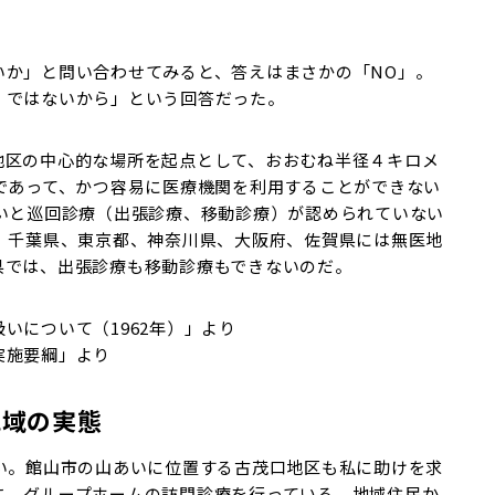
いか」と問い合わせてみると、答えはまさかの「NO」。
』ではないから」という回答だった。
地区の中心的な場所を起点として、おおむね半径４キロメ
であって、かつ容易に医療機関を利用することができない
いと巡回診療（出張診療、移動診療）が認められていない
、千葉県、東京都、神奈川県、大阪府、佐賀県には無医地
県では、出張診療も移動診療もできないのだ。
いについて（1962年）」より
実施要綱」より
地域の実態
い。館山市の山あいに位置する古茂口地区も私に助けを求
に、グループホームの訪問診療を行っている。地域住民か