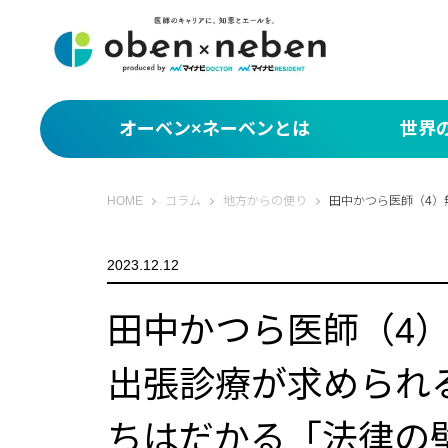
オーベン×ネーベンとは
世界
サクッと1分！世界
オーベン×ネーベン
HOME
コラム
地方からの便り
田中かつら医師（4
What You Miss
2023.12.12
編集部セレクト 世
田中かつら医師（4
出張診療が求められ
ちはだかる「法律の