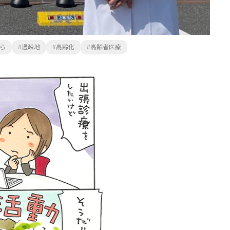
ら
過疎地
高齢化
高齢者医療