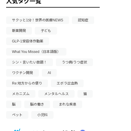
人気タグ一覧
サクッと1分！世界の医療NEWS
認知症
新薬開発
子ども
GLP-1受容体作動薬
What You Missed（日本語版）
シン・言いたい放題！
うつ病/うつ症状
ワクチン開発
AI
Re:地方からの便り
エボラ出血熱
メカニズム
メンタルヘルス
猫
脳
脳の働き
まれな疾患
ペット
小児科