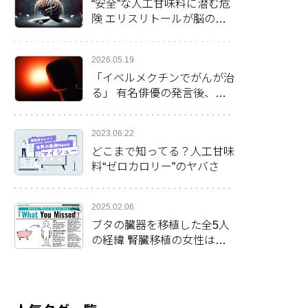
“安全”な人工甘味料に潜む危
険 エリスリトールが脳の健
康に影響か
2026.05.19
「イベルメクチンでがんが治
る」 有名俳優の発言後、米
で処方率倍増
2023.06.22
どこまで知ってる？人工甘味
料“ゼロカロリー”のヤバさ
2025.02.06
ブタの臓器を移植した全5人
の経緯 腎臓移植の女性は最
長の生存2カ月を更新