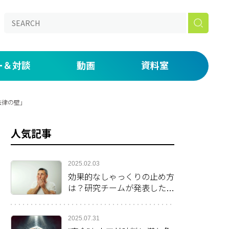
ー＆対談
動画
資料室
aked】
の仕事道具を説明する by 鈴木ジェロニモ
ONライブラリー
法律の壁」
たい放題！番外編 初期研修・専門研修がつらい人へ。
漫画
人気記事
いま・未来」
 day―医師密着ドキュメンタリー―
2025.02.03
効果的なしゃっくりの止め方
は？研究チームが発表した方
法を紹介
2025.07.31