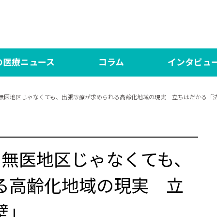
の医療ニュース
コラム
インタビュ
の医療NEWS
言いたい放題！
対談 研修医×専攻医【N
医師
）無医地区じゃなくても、出張診療が求められる高齢化地域の現実 立ちはだかる「
ed（日本語版）
シン・言いたい放題！
DOCTORY
言い
界の医療News マイシュー
あした、ハッピーになぁれ！
社会医学系専門医の「
One
）無医地区じゃなくても、
もっと、あしたハッピーになぁれ！！
る高齢化地域の現実 立
あした、ハッピーになぁれ！！！ The Final
あした、ハッピーになぁれ！ リターンズ
壁」