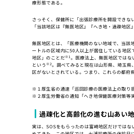
療形態である。
さっそく、保健所に「出張診療所を開設できな
「当該地区は『無医地区』『へき地・過疎地区
無医地区とは、「医療機関のない地域で、当該
ートルの区域内に50人以上が居住している地区
※1
地区」のことだ
。医療法上、無医地区ではな
※2
という
。調べてみると現在は山形県、埼玉県
区がないとされている。つまり、これらの都府
※１厚生省の通達「巡回診療の医療法上の取り扱
※２厚生労働省の通知「へき地保健医療対策等
過疎化と高齢化の進む山あい
実は、SOSをもらったのは富崎地区だけではな
めてきた。この地区では、七浦診療所の休診日