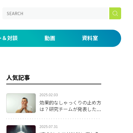
ー＆対談
動画
資料室
aked】
の仕事道具を説明する by 鈴木ジェロニモ
ONライブラリー
たい放題！番外編 初期研修・専門研修がつらい人へ。
漫画
人気記事
いま・未来」
 day―医師密着ドキュメンタリー―
2025.02.03
効果的なしゃっくりの止め方
は？研究チームが発表した方
法を紹介
2025.07.31