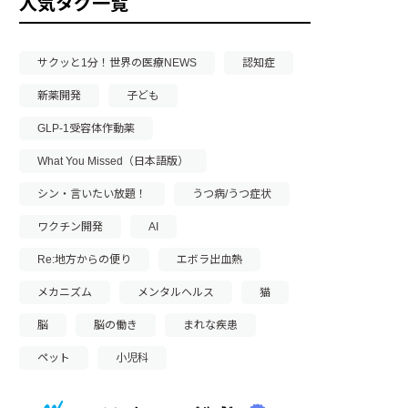
人気タグ一覧
サクッと1分！世界の医療NEWS
認知症
新薬開発
子ども
GLP-1受容体作動薬
What You Missed（日本語版）
シン・言いたい放題！
うつ病/うつ症状
ワクチン開発
AI
Re:地方からの便り
エボラ出血熱
メカニズム
メンタルヘルス
猫
脳
脳の働き
まれな疾患
ペット
小児科