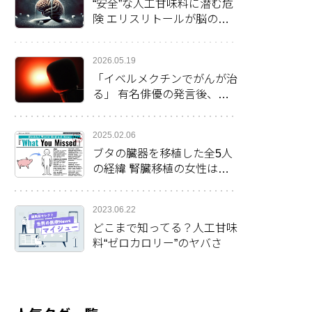
“安全”な人工甘味料に潜む危
険 エリスリトールが脳の健
康に影響か
2026.05.19
「イベルメクチンでがんが治
る」 有名俳優の発言後、米
で処方率倍増
2025.02.06
ブタの臓器を移植した全5人
の経緯 腎臓移植の女性は最
長の生存2カ月を更新
2023.06.22
どこまで知ってる？人工甘味
料“ゼロカロリー”のヤバさ