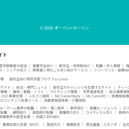
© 2026 オーベン×ネーベン
イト
留学経験者の就活
看護学生向け
医学生・研修医向け
転職・求人情報
ル・シニアの求人
障害者に特化した求人紹介サービス
フリーランス・副業向
情報
高校生向け探究学習プログラム Locus
めサイト
総合・専門ニュース
高校生のチャレンジを応援するサイト
ティー
活情報
雑誌・書籍・ソフト
ウエディング情報
世界遺産検定
総合農業情
・D2C事業支援
ふるさと納税
My CareerStudy
My CareerID
医療施設情
SEOコンテンツ支援ツール
高齢者施設検索・介護相談
eb・ゲーム業界の転職
20代・第二新卒
新卒紹介
転職エージェント
エ
・転職
顧問紹介
薬剤師の転職
看護師の求人
コメディカル求人
医師
医療業界の経営支援
外国人材の紹介
業務効率化支援（BPO）
発送代行
健康経営
貸会議室・スタジオ
社