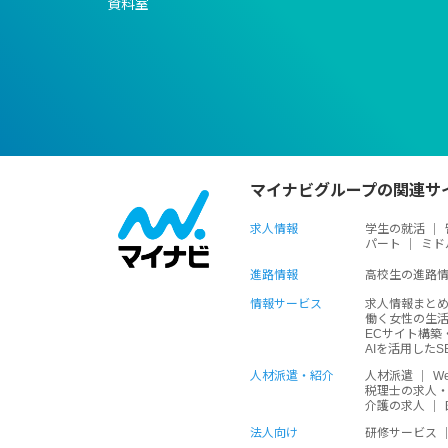
資料室
マイナビグループの関連サ
求人情報
学生の就活
パート
ミド
進路情報
高校生の進路
情報サービス
求人情報まと
働く女性の生
ECサイト構築
AIを活用した
人材派遣・紹介
人材派遣
W
税理士の求人
介護の求人
法人向け
研修サービス