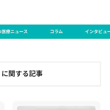
の医療ニュース
コラム
インタビュ
の医療NEWS
言いたい放題！
対談 研修医×専攻医【N
医師
ed（日本語版）
シン・言いたい放題！
DOCTORY
言い
界の医療News マイシュー
あした、ハッピーになぁれ！
社会医学系専門医の「
One
」に関する記事
もっと、あしたハッピーになぁれ！！
あした、ハッピーになぁれ！！！ The Final
あした、ハッピーになぁれ！ リターンズ