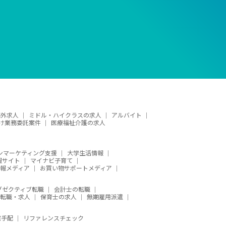
海外求人
ミドル・ハイクラスの求人
アルバイト
け業務委託案件
医療福祉介護の求人
ンマーケティング支援
大学生活情報
報サイト
マイナビ子育て
報メディア
お買い物サポートメディア
グゼクティブ転職
会計士の転職
の転職・求人
保育士の求人
無期雇用派遣
宅手配
リファレンスチェック