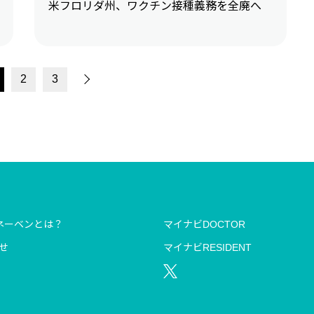
米フロリダ州、ワクチン接種義務を全廃へ
2
3
ネーベンとは？
マイナビDOCTOR
せ
マイナビRESIDENT