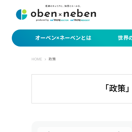
オーベン×ネーベンとは
世界
サクッと1分！世界
オーベン×ネーベン
HOME
政策
What You Miss
編集部セレクト 世
「政策