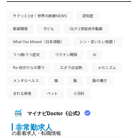
サクッと1分！世界の医療NEWS
認知症
新薬開発
子ども
GLP-1受容体作動薬
What You Missed（日本語版）
シン・言いたい放題！
うつ病/うつ症状
ワクチン開発
AI
Re:地方からの便り
エボラ出血熱
メカニズム
メンタルヘルス
猫
脳
脳の働き
まれな疾患
ペット
小児科