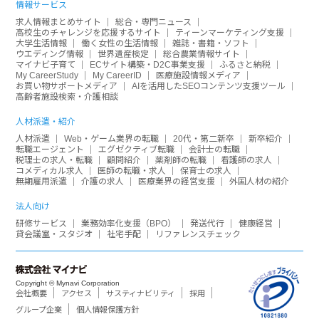
情報サービス
求人情報まとめサイト
総合・専門ニュース
高校生のチャレンジを応援するサイト
ティーンマーケティング支援
大学生活情報
働く女性の生活情報
雑誌・書籍・ソフト
ウエディング情報
世界遺産検定
総合農業情報サイト
マイナビ子育て
ECサイト構築・D2C事業支援
ふるさと納税
My CareerStudy
My CareerID
医療施設情報メディア
お買い物サポートメディア
AIを活用したSEOコンテンツ支援ツール
高齢者施設検索・介護相談
人材派遣・紹介
人材派遣
Web・ゲーム業界の転職
20代・第二新卒
新卒紹介
転職エージェント
エグゼクティブ転職
会計士の転職
税理士の求人・転職
顧問紹介
薬剤師の転職
看護師の求人
コメディカル求人
医師の転職・求人
保育士の求人
無期雇用派遣
介護の求人
医療業界の経営支援
外国人材の紹介
法人向け
研修サービス
業務効率化支援（BPO）
発送代行
健康経営
貸会議室・スタジオ
社宅手配
リファレンスチェック
Copyright © Mynavi Corporation
会社概要
アクセス
サスティナビリティ
採用
グループ企業
個人情報保護方針