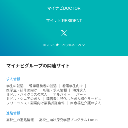
マイナビDOCTOR
マイナビRESIDENT
© 2026 オーベン×ネーベン
マイナビグループの関連サイト
求人情報
学生の就活
留学経験者の就活
看護学生向け
医学生・研修医向け
転職・求人情報
海外求人
ミドル・ハイクラスの求人
アルバイト
パート
ミドル・シニアの求人
障害者に特化した求人紹介サービス
フリーランス・副業向け業務委託案件
医療福祉介護の求人
進路情報
高校生の進路情報
高校生向け探究学習プログラム Locus