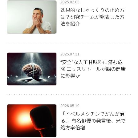
2025.02.03
効果的なしゃっくりの止め方
は？研究チームが発表した方
法を紹介
2025.07.31
“安全”な人工甘味料に潜む危
険 エリスリトールが脳の健康
に影響か
2026.05.19
「イベルメクチンでがんが治
る」 有名俳優の発言後、米で
処方率倍増