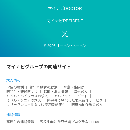
マイナビDOCTOR
マイナビRESIDENT
© 2026 オーベン×ネーベン
マイナビグループの関連サイト
求人情報
学生の就活
留学経験者の就活
看護学生向け
医学生・研修医向け
転職・求人情報
海外求人
ミドル・ハイクラスの求人
アルバイト
パート
ミドル・シニアの求人
障害者に特化した求人紹介サービス
フリーランス・副業向け業務委託案件
医療福祉介護の求人
進路情報
高校生の進路情報
高校生向け探究学習プログラム Locus