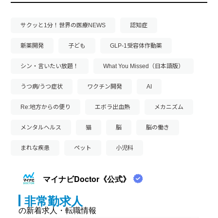
サクッと1分！世界の医療NEWS
認知症
新薬開発
子ども
GLP-1受容体作動薬
シン・言いたい放題！
What You Missed（日本語版）
うつ病/うつ症状
ワクチン開発
AI
Re:地方からの便り
エボラ出血熱
メカニズム
メンタルヘルス
猫
脳
脳の働き
まれな疾患
ペット
小児科