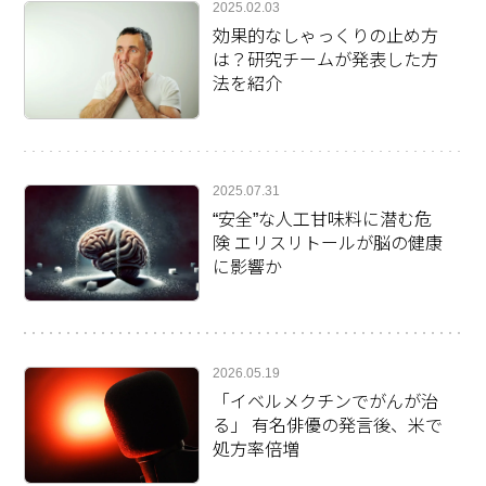
2025.02.03
効果的なしゃっくりの止め方
は？研究チームが発表した方
法を紹介
2025.07.31
“安全”な人工甘味料に潜む危
険 エリスリトールが脳の健康
に影響か
2026.05.19
「イベルメクチンでがんが治
る」 有名俳優の発言後、米で
処方率倍増