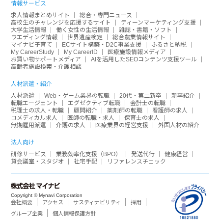
情報サービス
求人情報まとめサイト
総合・専門ニュース
高校生のチャレンジを応援するサイト
ティーンマーケティング支援
大学生活情報
働く女性の生活情報
雑誌・書籍・ソフト
ウエディング情報
世界遺産検定
総合農業情報サイト
マイナビ子育て
ECサイト構築・D2C事業支援
ふるさと納税
My CareerStudy
My CareerID
医療施設情報メディア
お買い物サポートメディア
AIを活用したSEOコンテンツ支援ツール
高齢者施設検索・介護相談
人材派遣・紹介
人材派遣
Web・ゲーム業界の転職
20代・第二新卒
新卒紹介
転職エージェント
エグゼクティブ転職
会計士の転職
税理士の求人・転職
顧問紹介
薬剤師の転職
看護師の求人
コメディカル求人
医師の転職・求人
保育士の求人
無期雇用派遣
介護の求人
医療業界の経営支援
外国人材の紹介
法人向け
研修サービス
業務効率化支援（BPO）
発送代行
健康経営
貸会議室・スタジオ
社宅手配
リファレンスチェック
Copyright © Mynavi Corporation
会社概要
アクセス
サスティナビリティ
採用
グループ企業
個人情報保護方針