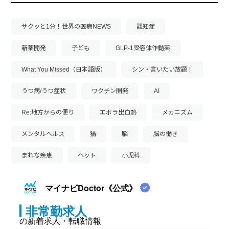
サクッと1分！世界の医療NEWS
認知症
新薬開発
子ども
GLP-1受容体作動薬
What You Missed（日本語版）
シン・言いたい放題！
うつ病/うつ症状
ワクチン開発
AI
Re:地方からの便り
エボラ出血熱
メカニズム
メンタルヘルス
猫
脳
脳の働き
まれな疾患
ペット
小児科