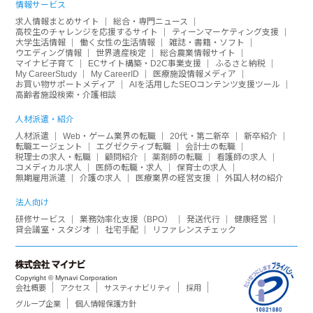
情報サービス
求人情報まとめサイト
総合・専門ニュース
高校生のチャレンジを応援するサイト
ティーンマーケティング支援
大学生活情報
働く女性の生活情報
雑誌・書籍・ソフト
ウエディング情報
世界遺産検定
総合農業情報サイト
マイナビ子育て
ECサイト構築・D2C事業支援
ふるさと納税
My CareerStudy
My CareerID
医療施設情報メディア
お買い物サポートメディア
AIを活用したSEOコンテンツ支援ツール
高齢者施設検索・介護相談
人材派遣・紹介
人材派遣
Web・ゲーム業界の転職
20代・第二新卒
新卒紹介
転職エージェント
エグゼクティブ転職
会計士の転職
税理士の求人・転職
顧問紹介
薬剤師の転職
看護師の求人
コメディカル求人
医師の転職・求人
保育士の求人
無期雇用派遣
介護の求人
医療業界の経営支援
外国人材の紹介
法人向け
研修サービス
業務効率化支援（BPO）
発送代行
健康経営
貸会議室・スタジオ
社宅手配
リファレンスチェック
Copyright © Mynavi Corporation
会社概要
アクセス
サスティナビリティ
採用
グループ企業
個人情報保護方針