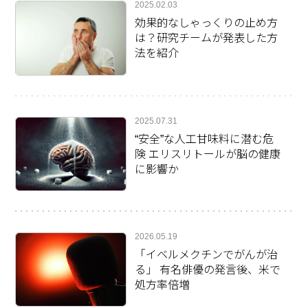
2025.02.03
効果的なしゃっくりの止め方
は？研究チームが発表した方
法を紹介
2025.07.31
“安全”な人工甘味料に潜む危
険 エリスリトールが脳の健康
に影響か
2026.05.19
「イベルメクチンでがんが治
る」 有名俳優の発言後、米で
処方率倍増