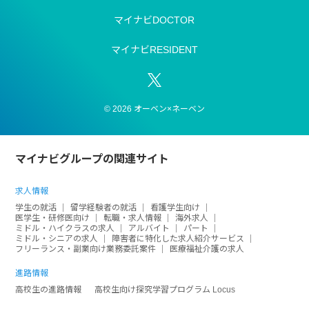
マイナビDOCTOR
マイナビRESIDENT
© 2026 オーベン×ネーベン
マイナビグループの関連サイト
求人情報
学生の就活
留学経験者の就活
看護学生向け
医学生・研修医向け
転職・求人情報
海外求人
ミドル・ハイクラスの求人
アルバイト
パート
ミドル・シニアの求人
障害者に特化した求人紹介サービス
フリーランス・副業向け業務委託案件
医療福祉介護の求人
進路情報
高校生の進路情報
高校生向け探究学習プログラム Locus