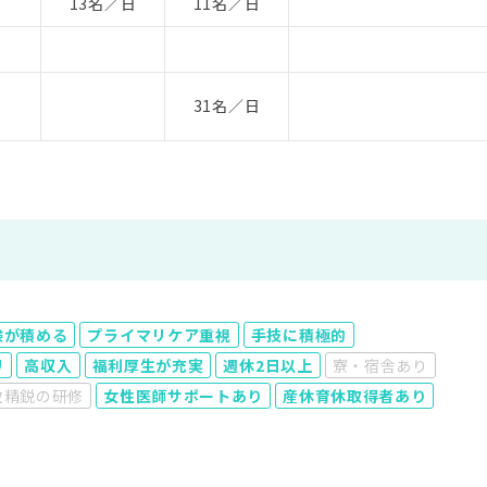
13名／日
11名／日
31名／日
験が積める
プライマリケア重視
手技に積極的
リ
高収入
福利厚生が充実
週休2日以上
寮・宿舎あり
数精鋭の研修
女性医師サポートあり
産休育休取得者あり