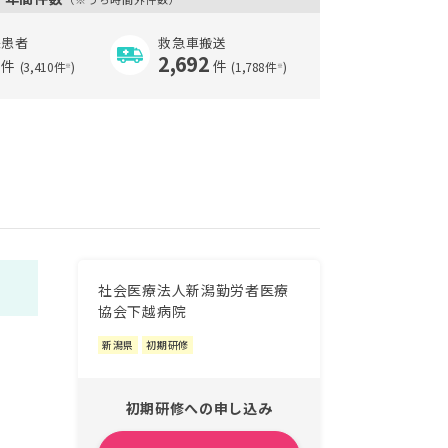
来患者
救急車搬送
2,692
件
件
(3,410件
)
(1,788件
)
※
※
社会医療法人新潟勤労者医療
協会下越病院
新潟県
初期研修
初期研修への申し込み