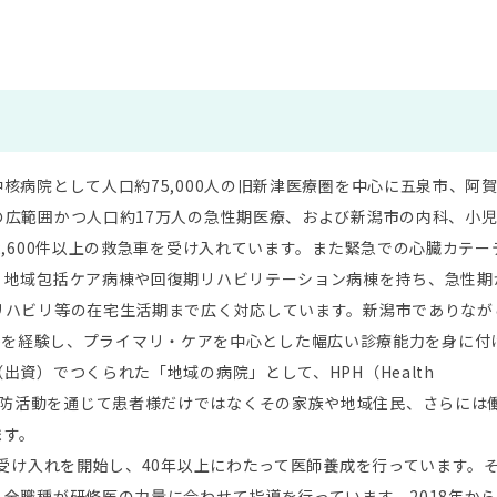
核病院として人口約75,000人の旧新津医療圏を中心に五泉市、阿
広範囲かつ人口約17万人の急性期医療、および新潟市の内科、小
2,600件以上の救急車を受け入れています。また緊急での心臓カテー
、地域包括ケア病棟や回復期リハビリテーション病棟を持ち、急性期
リハビリ等の在宅生活期まで広く対応しています。新潟市でありなが
easeを経験し、プライマリ・ケアを中心とした幅広い診療能力を身に付
資）でつくられた「地域の病院」として、HPH（Health
盟し、保健予防活動を通じて患者様だけではなくその家族や地域住民、さらには
ます。
の受け入れを開始し、40年以上にわたって医師養成を行っています。
全職種が研修医の力量に合わせて指導を行っています。2018年か