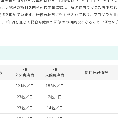
るよう総合診療科を内科研修の軸に据え、新潟県内ではまだ希少な総
養成を進めています。研修医教育にも力を入れており、プログラム責
く、2年間を通じて総合診療医が研修医の相談役となることで研修の
平均
平均
数
関連医局情報
外来患者数
入院患者数
321名／日
183名／日
23名／日
2名／日
23名／日
14名／日