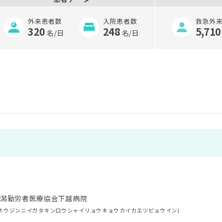
外来患者数
入院患者数
救急外
320
248
5,710
名/日
名/日
潟勤労者医療協会下越病院
ホウジンニイガタキンロウシャイリョウキョウカイカエツビョウイン)