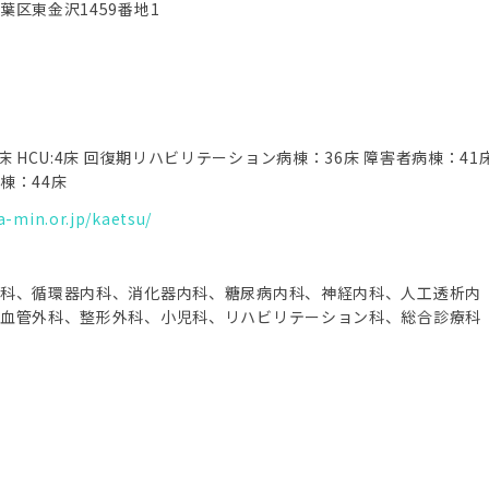
葉区東金沢1459番地1
床 HCU:4床 回復期リハビリテーション病棟：36床 障害者病棟：41
棟：44床
a-min.or.jp/kaetsu/
科、循環器内科、消化器内科、糖尿病内科、神経内科、人工透析内
血管外科、整形外科、小児科、リハビリテーション科、総合診療科