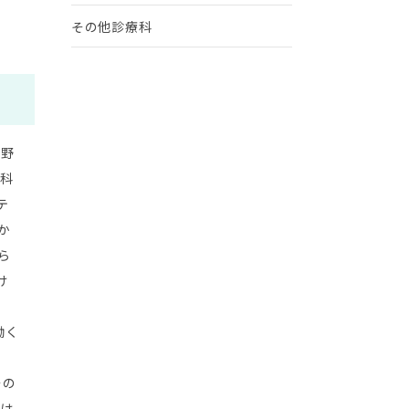
その他診療科
賀野
児科
テ
か
ら
け
働く
その
らは