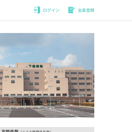
ログイン
会員登録
年間件数
（※うち時間外件数）