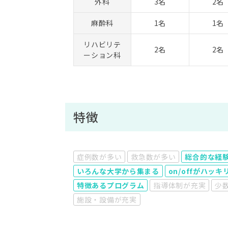
外科
3名
2名
麻酔科
1名
1名
リハビリテ
2名
2名
ーション科
特徴
症例数が多い
救急数が多い
総合的な経
いろんな大学から集まる
on/offがハッキ
特徴あるプログラム
指導体制が充実
少
施設・設備が充実