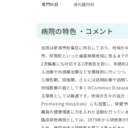
専門科目
消化器内科
病院の特色 ・コメント
当院は新潟市秋葉区に所在しており、地域の中
市、阿賀町といった福島県境地域に至るまでの
2次輪番にも対応する2次救急を担い、年間約
ル治療や内視鏡治療などを積極的に行いつつ
ら慢性期、回復期、さらには訪問診療や訪問
地域医療の砦として多くのCommon Dis
る環境としては最適です。地域の方々の協力（出
Promoting Hospitals）にも加
職員の健康増進に力を入れた活動を行ってい
臨床研修病院としては、1979年から研修医
ため、病院全体で研修医を育てる風土があり、