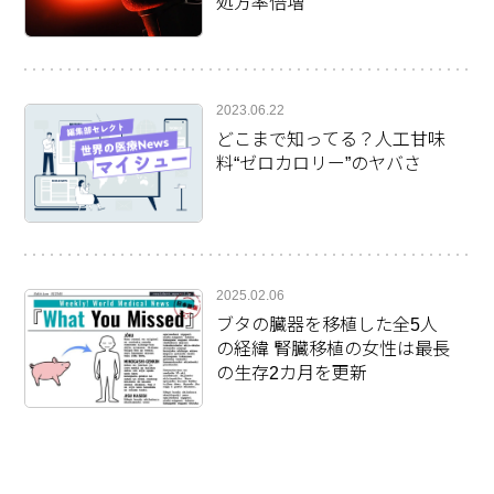
処方率倍増
2023.06.22
どこまで知ってる？人工甘味
料“ゼロカロリー”のヤバさ
2025.02.06
ブタの臓器を移植した全5人
の経緯 腎臓移植の女性は最長
の生存2カ月を更新