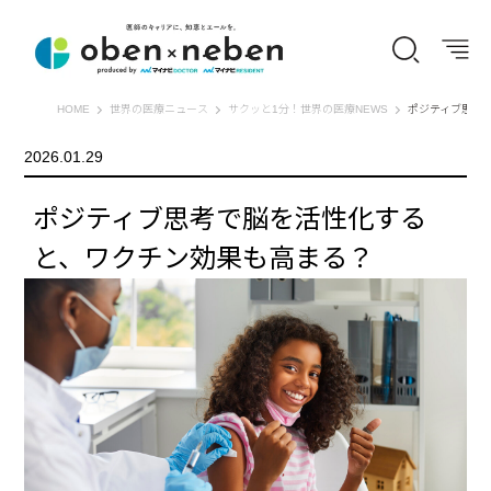
オーベン×ネーベン
HOME
世界の医療ニュース
サクッと1分！世界の医療NEWS
ポジティブ思考
2026.01.29
ポジティブ思考で脳を活性化する
と、ワクチン効果も高まる？