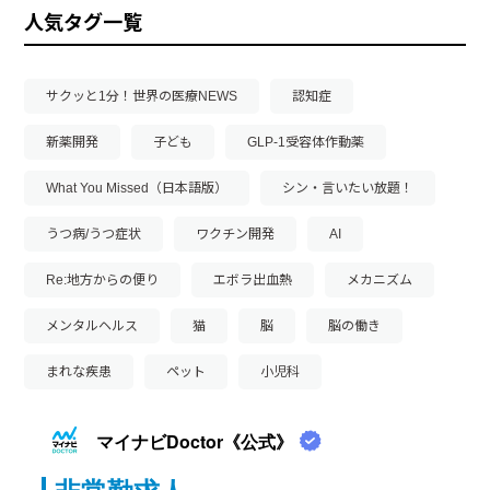
人気タグ一覧
サクッと1分！世界の医療NEWS
認知症
新薬開発
子ども
GLP-1受容体作動薬
What You Missed（日本語版）
シン・言いたい放題！
うつ病/うつ症状
ワクチン開発
AI
Re:地方からの便り
エボラ出血熱
メカニズム
メンタルヘルス
猫
脳
脳の働き
まれな疾患
ペット
小児科