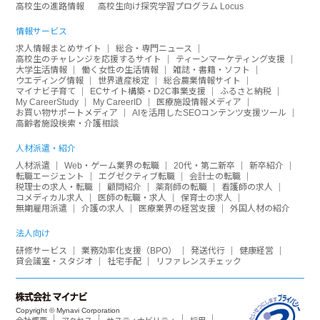
高校生の進路情報
高校生向け探究学習プログラム Locus
情報サービス
求人情報まとめサイト
総合・専門ニュース
高校生のチャレンジを応援するサイト
ティーンマーケティング支援
大学生活情報
働く女性の生活情報
雑誌・書籍・ソフト
ウエディング情報
世界遺産検定
総合農業情報サイト
マイナビ子育て
ECサイト構築・D2C事業支援
ふるさと納税
My CareerStudy
My CareerID
医療施設情報メディア
お買い物サポートメディア
AIを活用したSEOコンテンツ支援ツール
高齢者施設検索・介護相談
人材派遣・紹介
人材派遣
Web・ゲーム業界の転職
20代・第二新卒
新卒紹介
転職エージェント
エグゼクティブ転職
会計士の転職
税理士の求人・転職
顧問紹介
薬剤師の転職
看護師の求人
コメディカル求人
医師の転職・求人
保育士の求人
無期雇用派遣
介護の求人
医療業界の経営支援
外国人材の紹介
法人向け
研修サービス
業務効率化支援（BPO）
発送代行
健康経営
貸会議室・スタジオ
社宅手配
リファレンスチェック
Copyright © Mynavi Corporation