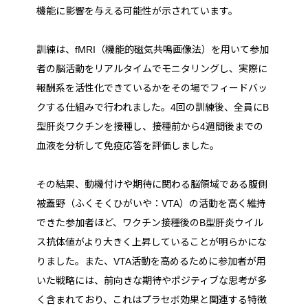
機能に影響を与える可能性が示されています。
訓練は、fMRI（機能的磁気共鳴画像法）を用いて参加
者の脳活動をリアルタイムでモニタリングし、実際に
報酬系を活性化できているかをその場でフィードバッ
クする仕組みで行われました。4回の訓練後、全員にB
型肝炎ワクチンを接種し、接種前から4週間後までの
血液を分析して免疫応答を評価しました。
その結果、動機付けや期待に関わる脳領域である腹側
被蓋野（ふくそくひがいや：VTA）の活動を高く維持
できた参加者ほど、ワクチン接種後のB型肝炎ウイル
ス抗体値がより大きく上昇していることが明らかにな
りました。また、VTA活動を高めるために参加者が用
いた戦略には、前向きな期待やポジティブな思考が多
く含まれており、これはプラセボ効果と関連する特徴