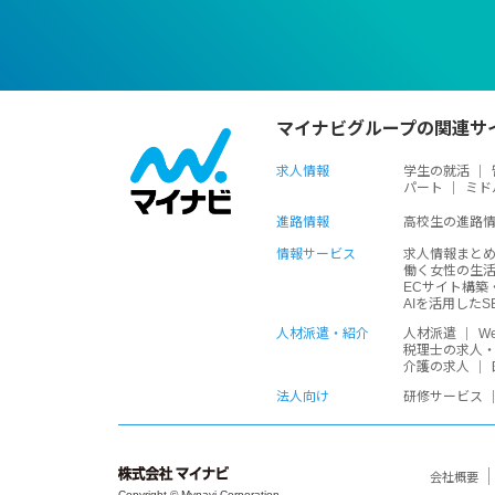
マイナビグループの関連サ
求人情報
学生の就活
パート
ミド
進路情報
高校生の進路
情報サービス
求人情報まと
働く女性の生
ECサイト構築
AIを活用した
人材派遣・紹介
人材派遣
W
税理士の求人
介護の求人
法人向け
研修サービス
会社概要
Copyright © Mynavi Corporation