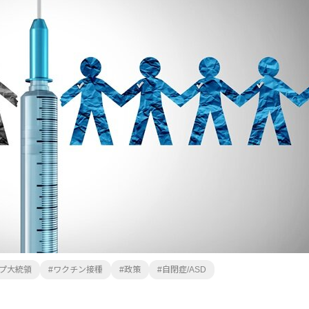
地方からの便り
Re:地方からの便り
医師と先進医療技術とわたし
プ大統領
ワクチン接種
政策
自閉症/ASD