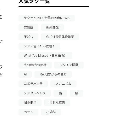
人気タグ一覧
こ
主
サクッと1分！世界の医療NEWS
認知症
新薬開発
子ども
GLP-1受容体作動薬
に
シン・言いたい放題！
What You Missed（日本語版）
うつ病/うつ症状
ワクチン開発
ワ
AI
Re:地方からの便り
当
エボラ出血熱
メカニズム
メンタルヘルス
猫
脳
脳の働き
まれな疾患
ペット
小児科