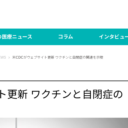
の医療ニュース
コラム
インタビュ
の医療NEWS
言いたい放題！
対談 研修医×専攻医【N
医師
WS
米CDCがウェブサイト更新 ワクチンと自閉症の関連を示唆
ed（日本語版）
シン・言いたい放題！
DOCTORY
言い
界の医療News マイシュー
あした、ハッピーになぁれ！
社会医学系専門医の「
One
ト更新 ワクチンと自閉症の
もっと、あしたハッピーになぁれ！！
あした、ハッピーになぁれ！！！ The Final
あした、ハッピーになぁれ！ リターンズ