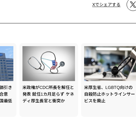
Xでシェアする
価引き
米政権がCDC所長を解任と
米厚生省、LGBTQ向けの
と合意
発表 就任1カ月足らず ケネ
自殺防止ホットラインサー
国最低
ディ厚生長官と衝突か
ビスを廃止