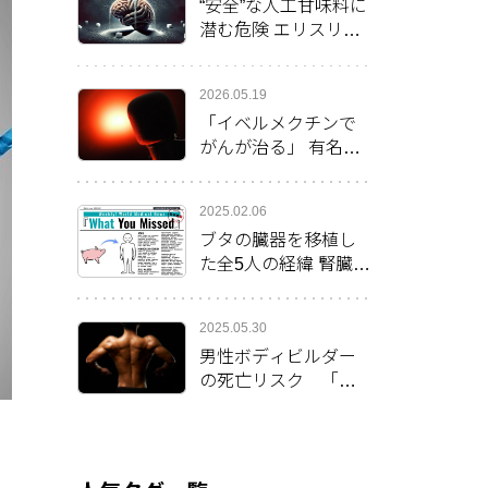
“安全”な人工甘味料に
潜む危険 エリスリト
ールが脳の健康に影
響か
2026.05.19
「イベルメクチンで
がんが治る」 有名俳
優の発言後、米で処
方率倍増
2025.02.06
ブタの臓器を移植し
た全5人の経緯 腎臓移
植の女性は最長の生
存2カ月を更新
2025.05.30
男性ボディビルダー
の死亡リスク 「心
臓突然死」が38％