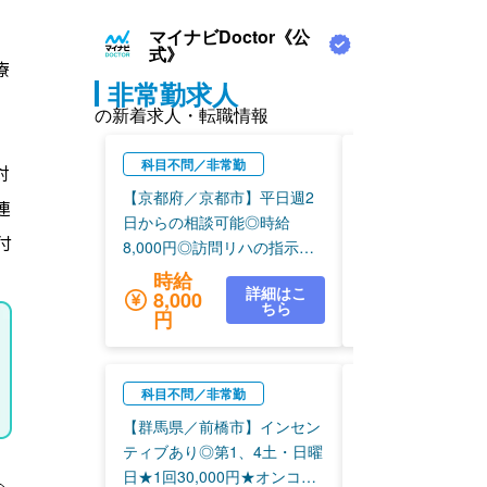
療
対
連
付