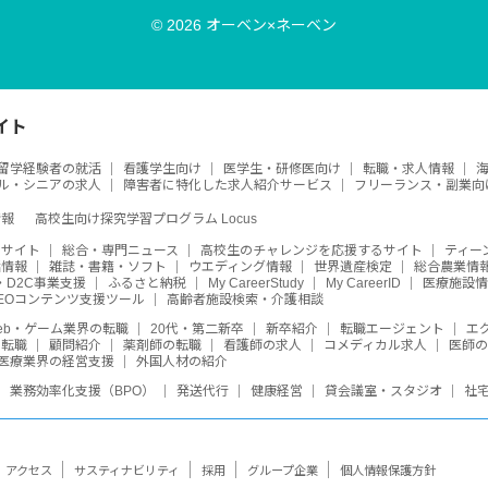
© 2026 オーベン×ネーベン
イト
留学経験者の就活
看護学生向け
医学生・研修医向け
転職・求人情報
ル・シニアの求人
障害者に特化した求人紹介サービス
フリーランス・副業向
情報
高校生向け探究学習プログラム Locus
めサイト
総合・専門ニュース
高校生のチャレンジを応援するサイト
ティー
活情報
雑誌・書籍・ソフト
ウエディング情報
世界遺産検定
総合農業情
・D2C事業支援
ふるさと納税
My CareerStudy
My CareerID
医療施設情
SEOコンテンツ支援ツール
高齢者施設検索・介護相談
eb・ゲーム業界の転職
20代・第二新卒
新卒紹介
転職エージェント
エ
・転職
顧問紹介
薬剤師の転職
看護師の求人
コメディカル求人
医師
医療業界の経営支援
外国人材の紹介
業務効率化支援（BPO）
発送代行
健康経営
貸会議室・スタジオ
社
アクセス
サスティナビリティ
採用
グループ企業
個人情報保護方針