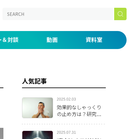
ー＆対談
動画
資料室
aked】
の仕事道具を説明する by 鈴木ジェロニモ
ONライブラリー
たい放題！番外編 初期研修・専門研修がつらい人へ。
漫画
人気記事
いま・未来」
 day―医師密着ドキュメンタリー―
2025.02.03
効果的なしゃっくり
の止め方は？研究チ
ームが発表した方法
を紹介
2025.07.31