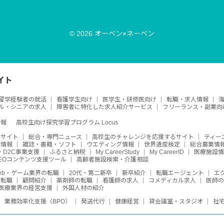
© 2026 オーベン×ネーベン
イト
留学経験者の就活
看護学生向け
医学生・研修医向け
転職・求人情報
ル・シニアの求人
障害者に特化した求人紹介サービス
フリーランス・副業向
情報
高校生向け探究学習プログラム Locus
めサイト
総合・専門ニュース
高校生のチャレンジを応援するサイト
ティー
活情報
雑誌・書籍・ソフト
ウエディング情報
世界遺産検定
総合農業情
・D2C事業支援
ふるさと納税
My CareerStudy
My CareerID
医療施設情
SEOコンテンツ支援ツール
高齢者施設検索・介護相談
eb・ゲーム業界の転職
20代・第二新卒
新卒紹介
転職エージェント
エ
・転職
顧問紹介
薬剤師の転職
看護師の求人
コメディカル求人
医師
医療業界の経営支援
外国人材の紹介
業務効率化支援（BPO）
発送代行
健康経営
貸会議室・スタジオ
社