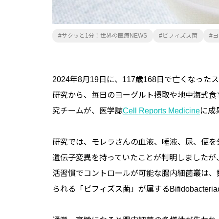
サクッと1分！世界の医療NEWS
ビフィズス菌
ヨ
2024年8月19日に、117歳168日で亡く
研究から、毎日のヨーグルト摂取や地中海式食
究チームが、医学誌
Cell Reports Medicine
に成
研究では、モレラさんの血液、唾液、尿、便を
遺伝子変異を持っていたことが判明しましたが
活習慣でコントロールが可能な腸内細菌叢は、
られる「ビフィズス菌」が属するBifidobacte