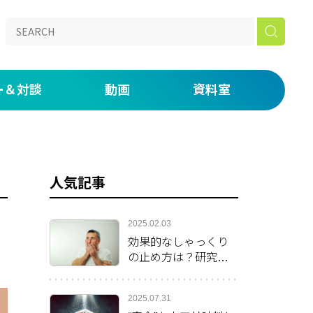
ー＆対談
動画
資料室
aked】
の仕事道具を説明する by 鈴木ジェロニモ
ONライブラリー
たい放題！番外編 初期研修・専門研修がつらい人へ。
漫画
人気記事
いま・未来」
 day―医師密着ドキュメンタリー―
内
2025.02.03
効果的なしゃっくり
の止め方は？研究チ
ームが発表した方法
を紹介
2025.07.31