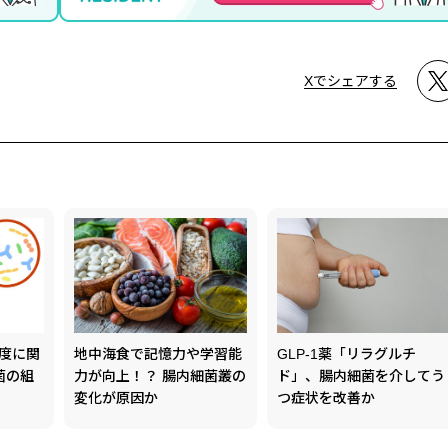
Xでシェアする
度に関
地中海食で記憶力や学習能
GLP-1薬「リラグルチ
菌の組
力が向上！？ 腸内細菌叢の
ド」、腸内細菌を介してう
変化が原因か
つ症状を改善か