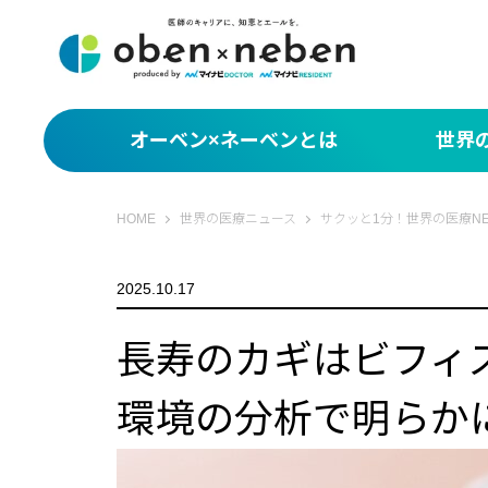
オーベン×ネーベンとは
世界
サクッと1分！世界
オーベン×ネーベン
HOME
世界の医療ニュース
サクッと1分！世界の医療NE
What You Miss
2025.10.17
編集部セレクト 世
長寿のカギはビフィズ
環境の分析で明らか