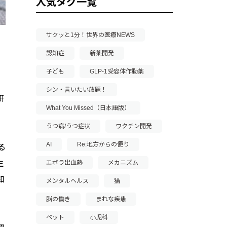
人気タグ一覧
サクッと1分！世界の医療NEWS
認知症
新薬開発
子ども
GLP-1受容体作動薬
シン・言いたい放題！
研
What You Missed（日本語版）
うつ病/うつ症状
ワクチン開発
AI
Re:地方からの便り
る
生
エボラ出血熱
メカニズム
知
メンタルヘルス
猫
脳の働き
まれな疾患
ペット
小児科