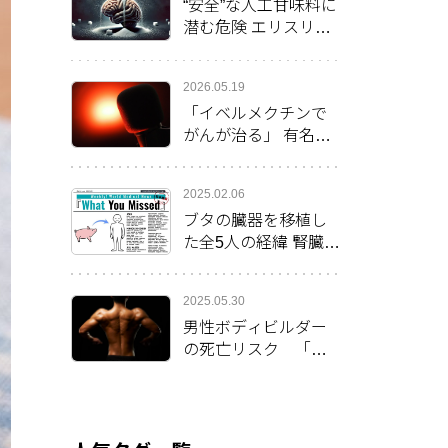
“安全”な人工甘味料に
潜む危険 エリスリト
ールが脳の健康に影
響か
2026.05.19
「イベルメクチンで
がんが治る」 有名俳
優の発言後、米で処
方率倍増
2025.02.06
ブタの臓器を移植し
た全5人の経緯 腎臓移
植の女性は最長の生
存2カ月を更新
2025.05.30
男性ボディビルダー
の死亡リスク 「心
臓突然死」が38％