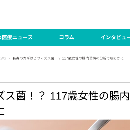
の医療ニュース
コラム
インタビュ
の医療NEWS
言いたい放題！
対談 研修医×専攻医【N
医師
WS
長寿のカギはビフィズス菌！？ 117歳女性の腸内環境の分析で明らかに
ed（日本語版）
シン・言いたい放題！
DOCTORY
言い
界の医療News マイシュー
あした、ハッピーになぁれ！
社会医学系専門医の「
One
ス菌！？ 117歳女性の腸
もっと、あしたハッピーになぁれ！！
に
あした、ハッピーになぁれ！！！ The Final
あした、ハッピーになぁれ！ リターンズ