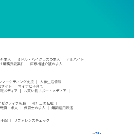
海外求人
ミドル・ハイクラスの求人
アルバイト
け業務委託案件
医療福祉介護の求人
ンマーケティング支援
大学生活情報
報サイト
マイナビ子育て
報メディア
お買い物サポートメディア
グゼクティブ転職
会計士の転職
の転職・求人
保育士の求人
無期雇用派遣
宅手配
リファレンスチェック