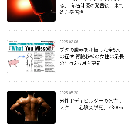
る」 有名俳優の発言後、米で
処方率倍増
2025.02.06
ブタの臓器を移植した全5人
の経緯 腎臓移植の女性は最長
の生存2カ月を更新
2025.05.30
男性ボディビルダーの死亡リ
スク 「心臓突然死」が38％