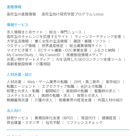
進路情報
高校生の進路情報
高校生向け探究学習プログラム Locus
情報サービス
求人情報まとめサイト
総合・専門ニュース
高校生のチャレンジを応援するサイト
ティーンマーケティング支援
大学生活情報
働く女性の生活情報
雑誌・書籍・ソフト
ウエディング情報
世界遺産検定
総合農業情報サイト
マイナビ子育て
ECサイト構築・D2C事業支援
ふるさと納税
My CareerStudy
My CareerID
医療施設情報メディア
お買い物サポートメディア
AIを活用したSEOコンテンツ支援ツール
高齢者施設検索・介護相談
人材派遣・紹介
人材派遣
Web・ゲーム業界の転職
20代・第二新卒
新卒紹介
転職エージェント
エグゼクティブ転職
会計士の転職
税理士の求人・転職
顧問紹介
薬剤師の転職
看護師の求人
コメディカル求人
医師の転職・求人
保育士の求人
無期雇用派遣
介護の求人
医療業界の経営支援
外国人材の紹介
法人向け
研修サービス
業務効率化支援（BPO）
発送代行
健康経営
貸会議室・スタジオ
社宅手配
リファレンスチェック