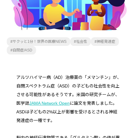
サクッと1分！世界の医療NEWS
社会性
神経発達症
自閉症/ASD
アルツハイマー病（AD）治療薬の「メマンチン」が、
自閉スペクトラム症（ASD）の子どもの社会性を向上
させる可能性があるそうです。米国の研究チームが、
医学誌
JAMA Network Open
に論文を発表しました。
ASDは子どもの2%以上が影響を受けるとされる神経
発達症の一種です。
脳内の神経伝達物質である「グルタミン酸」の値が異