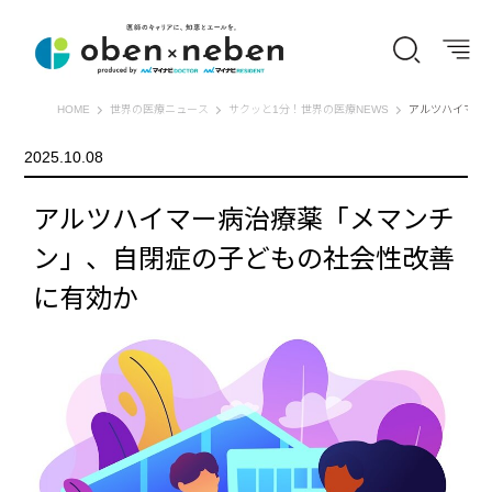
オーベン×ネーベン
HOME
世界の医療ニュース
サクッと1分！世界の医療NEWS
アルツハイマー
2025.10.08
アルツハイマー病治療薬「メマンチ
ン」、自閉症の子どもの社会性改善
に有効か