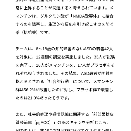
常に上昇することが関連すると考えられています。メ
マンチンは、グルタミン酸が「NMDA受容体」に結合
するのを阻害し、生理的な反応を引き起こすのを防ぐ
薬（拮抗薬）です。
チームは、8～18歳の知的障害のないASDの若者42人
を対象に、12週間の調査を実施しました。33人が試験
を完了し、16人がメマンチンを、17人がプラセボをそ
れぞれ投与されました。その結果、ASD患者が困難を
抱えるとされる「社会的行動」について、メマンチン
群は56.2%が改善したのに対し、プラセボ群で改善し
たのは21.0%だったそうです。
また、社会的処理や感情認識に関連する「前部帯状皮
質膝前部（pgACC）」の脳スキャンを分析ところ、
ASDの人は、非ASDの対照群に比べてグルタミン酸レ