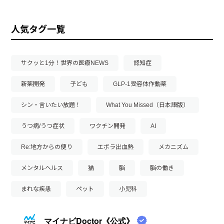
人気タグ一覧
サクッと1分！世界の医療NEWS
認知症
新薬開発
子ども
GLP-1受容体作動薬
シン・言いたい放題！
What You Missed（日本語版）
うつ病/うつ症状
ワクチン開発
AI
Re:地方からの便り
エボラ出血熱
メカニズム
メンタルヘルス
猫
脳
脳の働き
まれな疾患
ペット
小児科