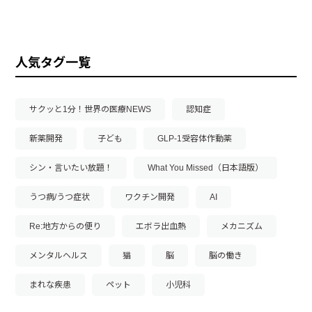
人気タグ一覧
サクッと1分！世界の医療NEWS
認知症
新薬開発
子ども
GLP-1受容体作動薬
シン・言いたい放題！
What You Missed（日本語版）
うつ病/うつ症状
ワクチン開発
AI
Re:地方からの便り
エボラ出血熱
メカニズム
メンタルヘルス
猫
脳
脳の働き
まれな疾患
ペット
小児科