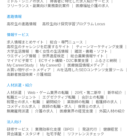
ミドル・シニアの求人
障害者に特化した求人紹介サービス
フリーランス・副業向け業務委託案件
医療福祉介護の求人
進路情報
高校生の進路情報
高校生向け探究学習プログラム Locus
情報サービス
求人情報まとめサイト
総合・専門ニュース
高校生のチャレンジを応援するサイト
ティーンマーケティング支援
大学生活情報
働く女性の生活情報
雑誌・書籍・ソフト
ウエディング情報
世界遺産検定
総合農業情報サイト
マイナビ子育て
ECサイト構築・D2C事業支援
ふるさと納税
My CareerStudy
My CareerID
医療施設情報メディア
お買い物サポートメディア
AIを活用したSEOコンテンツ支援ツール
高齢者施設検索・介護相談
人材派遣・紹介
人材派遣
Web・ゲーム業界の転職
20代・第二新卒
新卒紹介
転職エージェント
エグゼクティブ転職
会計士の転職
税理士の求人・転職
顧問紹介
薬剤師の転職
看護師の求人
コメディカル求人
医師の転職・求人
保育士の求人
無期雇用派遣
介護の求人
医療業界の経営支援
外国人材の紹介
法人向け
研修サービス
業務効率化支援（BPO）
発送代行
健康経営
貸会議室・スタジオ
社宅手配
リファレンスチェック