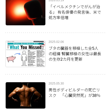
2026.05.19
「イベルメクチンでがんが治
る」 有名俳優の発言後、米で
処方率倍増
2025.02.06
ブタの臓器を移植した全5人
の経緯 腎臓移植の女性は最長
の生存2カ月を更新
2025.05.30
男性ボディビルダーの死亡リ
スク 「心臓突然死」が38％