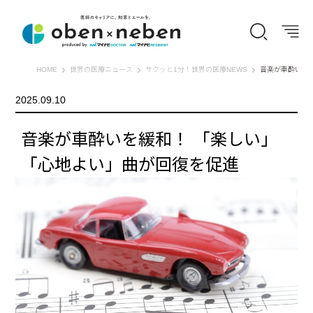
オーベン×ネーベン
HOME
世界の医療ニュース
サクッと1分！世界の医療NEWS
音楽が車酔いを
2025.09.10
音楽が車酔いを緩和！ 「楽しい」
「心地よい」曲が回復を促進