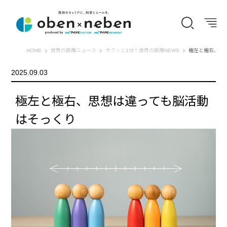
オーベン×ネーベン
HOME
世界の医療ニュース
サクッと1分！世界の医療NEWS
極左と極右、思
2025.09.03
極左と極右、思想は違っても脳活動
はそっくり