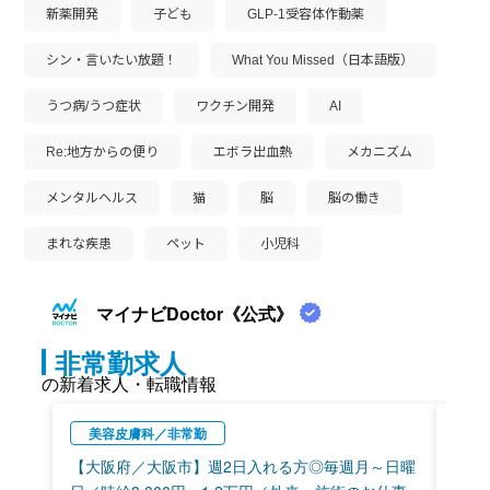
新薬開発
子ども
GLP-1受容体作動薬
シン・言いたい放題！
What You Missed（日本語版）
うつ病/うつ症状
ワクチン開発
AI
Re:地方からの便り
エボラ出血熱
メカニズム
メンタルヘルス
猫
脳
脳の働き
まれな疾患
ペット
小児科