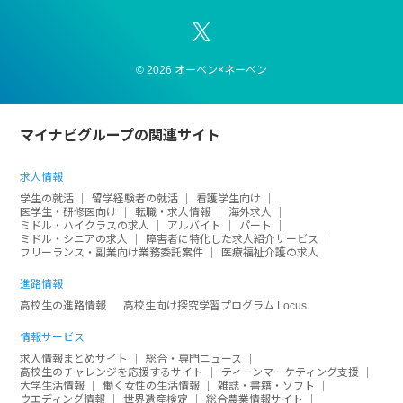
© 2026 オーベン×ネーベン
マイナビグループの関連サイト
求人情報
学生の就活
留学経験者の就活
看護学生向け
医学生・研修医向け
転職・求人情報
海外求人
ミドル・ハイクラスの求人
アルバイト
パート
ミドル・シニアの求人
障害者に特化した求人紹介サービス
フリーランス・副業向け業務委託案件
医療福祉介護の求人
進路情報
高校生の進路情報
高校生向け探究学習プログラム Locus
情報サービス
求人情報まとめサイト
総合・専門ニュース
高校生のチャレンジを応援するサイト
ティーンマーケティング支援
大学生活情報
働く女性の生活情報
雑誌・書籍・ソフト
ウエディング情報
世界遺産検定
総合農業情報サイト