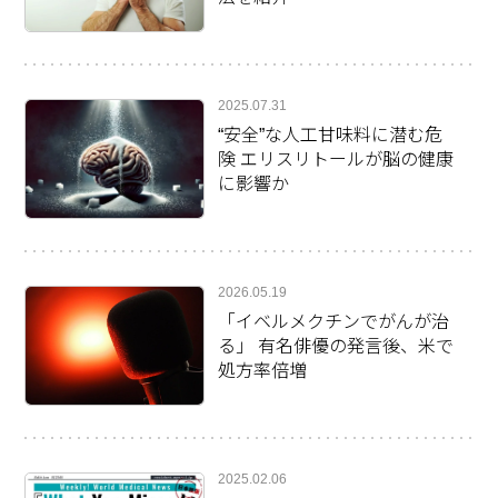
2025.07.31
“安全”な人工甘味料に潜む危
険 エリスリトールが脳の健康
に影響か
2026.05.19
「イベルメクチンでがんが治
る」 有名俳優の発言後、米で
処方率倍増
2025.02.06