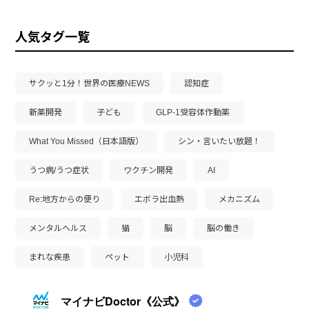
人気タグ一覧
サクッと1分！世界の医療NEWS
認知症
新薬開発
子ども
GLP-1受容体作動薬
What You Missed（日本語版）
シン・言いたい放題！
うつ病/うつ症状
ワクチン開発
AI
Re:地方からの便り
エボラ出血熱
メカニズム
メンタルヘルス
猫
脳
脳の働き
まれな疾患
ペット
小児科