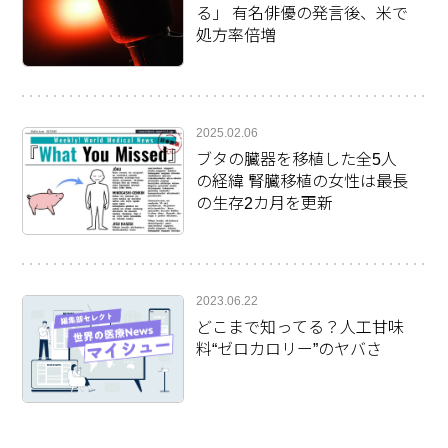
る」 有名俳優の発言後、米で
処方率倍増
2025.02.06
ブタの臓器を移植した全5人
の経緯 腎臓移植の女性は最長
の生存2カ月を更新
2023.06.22
どこまで知ってる？人工甘味
料“ゼロカロリー”のヤバさ