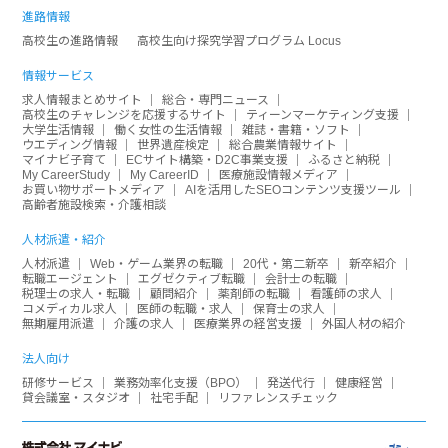
進路情報
高校生の進路情報
高校生向け探究学習プログラム Locus
情報サービス
求人情報まとめサイト
総合・専門ニュース
高校生のチャレンジを応援するサイト
ティーンマーケティング支援
大学生活情報
働く女性の生活情報
雑誌・書籍・ソフト
ウエディング情報
世界遺産検定
総合農業情報サイト
マイナビ子育て
ECサイト構築・D2C事業支援
ふるさと納税
My CareerStudy
My CareerID
医療施設情報メディア
お買い物サポートメディア
AIを活用したSEOコンテンツ支援ツール
高齢者施設検索・介護相談
人材派遣・紹介
人材派遣
Web・ゲーム業界の転職
20代・第二新卒
新卒紹介
転職エージェント
エグゼクティブ転職
会計士の転職
税理士の求人・転職
顧問紹介
薬剤師の転職
看護師の求人
コメディカル求人
医師の転職・求人
保育士の求人
無期雇用派遣
介護の求人
医療業界の経営支援
外国人材の紹介
法人向け
研修サービス
業務効率化支援（BPO）
発送代行
健康経営
貸会議室・スタジオ
社宅手配
リファレンスチェック