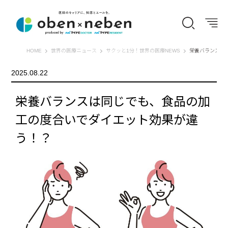
オーベン×ネーベン
HOME
世界の医療ニュース
サクッと1分！世界の医療NEWS
栄養バランスは
2025.08.22
栄養バランスは同じでも、食品の加
工の度合いでダイエット効果が違
う！？