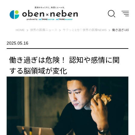
オーベン×ネーベン
HOME
世界の医療ニュース
サクッと1分！世界の医療NEWS
働き過ぎは危険
2025.05.16
働き過ぎは危険！ 認知や感情に関
する脳領域が変化