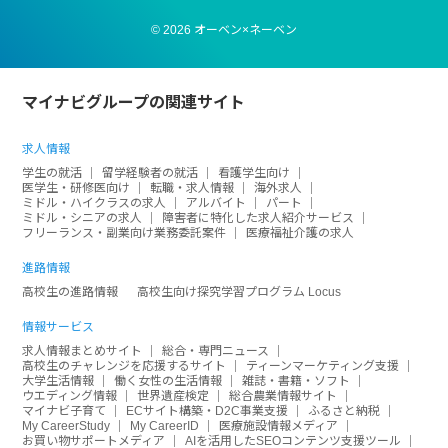
© 2026 オーベン×ネーベン
マイナビグループの関連サイト
求人情報
学生の就活
留学経験者の就活
看護学生向け
医学生・研修医向け
転職・求人情報
海外求人
ミドル・ハイクラスの求人
アルバイト
パート
ミドル・シニアの求人
障害者に特化した求人紹介サービス
フリーランス・副業向け業務委託案件
医療福祉介護の求人
進路情報
高校生の進路情報
高校生向け探究学習プログラム Locus
情報サービス
求人情報まとめサイト
総合・専門ニュース
高校生のチャレンジを応援するサイト
ティーンマーケティング支援
大学生活情報
働く女性の生活情報
雑誌・書籍・ソフト
ウエディング情報
世界遺産検定
総合農業情報サイト
マイナビ子育て
ECサイト構築・D2C事業支援
ふるさと納税
My CareerStudy
My CareerID
医療施設情報メディア
お買い物サポートメディア
AIを活用したSEOコンテンツ支援ツール