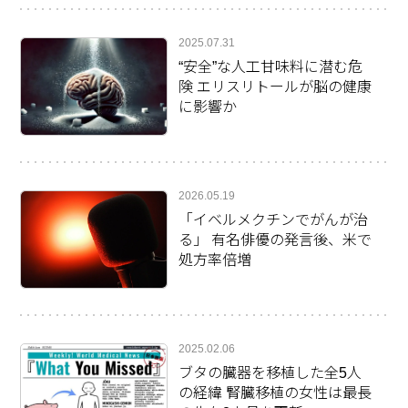
2025.07.31
“安全”な人工甘味料に潜む危
険 エリスリトールが脳の健康
に影響か
2026.05.19
「イベルメクチンでがんが治
る」 有名俳優の発言後、米で
処方率倍増
2025.02.06
ブタの臓器を移植した全5人
の経緯 腎臓移植の女性は最長