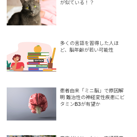
が似ている！？
多くの言語を習得した人ほ
ど、脳年齢が若い可能性
患者由来「ミニ脳」で原因解
明 難治性の神経変性疾患にビ
タミンB3が有望か