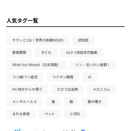
人気タグ一覧
サクッと1分！世界の医療NEWS
認知症
新薬開発
子ども
GLP-1受容体作動薬
What You Missed（日本語版）
シン・言いたい放題！
うつ病/うつ症状
ワクチン開発
AI
Re:地方からの便り
エボラ出血熱
メカニズム
メンタルヘルス
猫
脳
脳の働き
まれな疾患
ペット
小児科