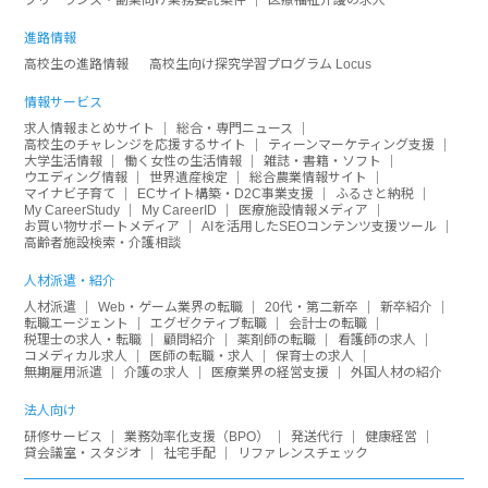
進路情報
高校生の進路情報
高校生向け探究学習プログラム Locus
情報サービス
求人情報まとめサイト
総合・専門ニュース
高校生のチャレンジを応援するサイト
ティーンマーケティング支援
大学生活情報
働く女性の生活情報
雑誌・書籍・ソフト
ウエディング情報
世界遺産検定
総合農業情報サイト
マイナビ子育て
ECサイト構築・D2C事業支援
ふるさと納税
My CareerStudy
My CareerID
医療施設情報メディア
お買い物サポートメディア
AIを活用したSEOコンテンツ支援ツール
高齢者施設検索・介護相談
人材派遣・紹介
人材派遣
Web・ゲーム業界の転職
20代・第二新卒
新卒紹介
転職エージェント
エグゼクティブ転職
会計士の転職
税理士の求人・転職
顧問紹介
薬剤師の転職
看護師の求人
コメディカル求人
医師の転職・求人
保育士の求人
無期雇用派遣
介護の求人
医療業界の経営支援
外国人材の紹介
法人向け
研修サービス
業務効率化支援（BPO）
発送代行
健康経営
貸会議室・スタジオ
社宅手配
リファレンスチェック