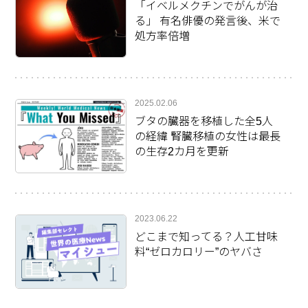
「イベルメクチンでがんが治
る」 有名俳優の発言後、米で
処方率倍増
2025.02.06
ブタの臓器を移植した全5人
の経緯 腎臓移植の女性は最長
の生存2カ月を更新
2023.06.22
どこまで知ってる？人工甘味
料“ゼロカロリー”のヤバさ