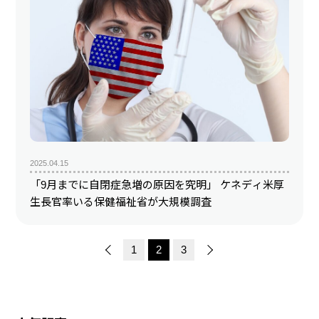
2025.04.15
「9月までに自閉症急増の原因を究明」 ケネディ米厚
生長官率いる保健福祉省が大規模調査
1
2
3