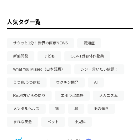
人気タグ一覧
サクッと1分！世界の医療NEWS
認知症
新薬開発
子ども
GLP-1受容体作動薬
What You Missed（日本語版）
シン・言いたい放題！
うつ病/うつ症状
ワクチン開発
AI
Re:地方からの便り
エボラ出血熱
メカニズム
メンタルヘルス
猫
脳
脳の働き
まれな疾患
ペット
小児科