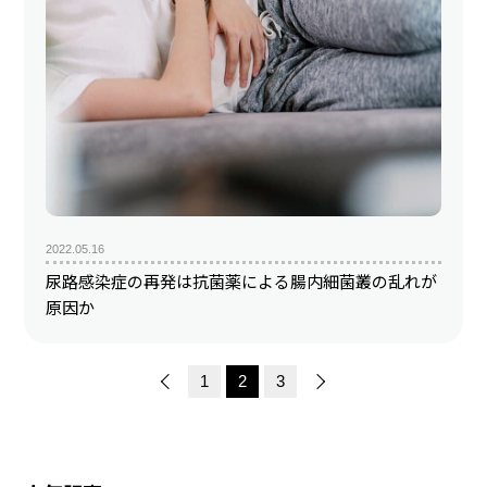
2022.05.16
尿路感染症の再発は抗菌薬による腸内細菌叢の乱れが
原因か
1
2
3