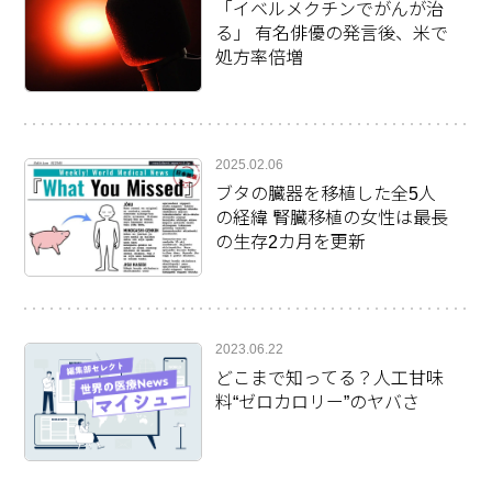
「イベルメクチンでがんが治
る」 有名俳優の発言後、米で
処方率倍増
2025.02.06
ブタの臓器を移植した全5人
の経緯 腎臓移植の女性は最長
の生存2カ月を更新
2023.06.22
どこまで知ってる？人工甘味
料“ゼロカロリー”のヤバさ