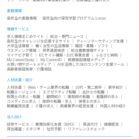
進路情報
高校生の進路情報
高校生向け探究学習プログラム Locus
情報サービス
求人情報まとめサイト
総合・専門ニュース
高校生のチャレンジを応援するサイト
ティーンマーケティング支援
大学生活情報
働く女性の生活情報
雑誌・書籍・ソフト
ウエディング情報
世界遺産検定
総合農業情報サイト
マイナビ子育て
ECサイト構築・D2C事業支援
ふるさと納税
My CareerStudy
My CareerID
医療施設情報メディア
お買い物サポートメディア
AIを活用したSEOコンテンツ支援ツール
高齢者施設検索・介護相談
人材派遣・紹介
人材派遣
Web・ゲーム業界の転職
20代・第二新卒
新卒紹介
転職エージェント
エグゼクティブ転職
会計士の転職
税理士の求人・転職
顧問紹介
薬剤師の転職
看護師の求人
コメディカル求人
医師の転職・求人
保育士の求人
無期雇用派遣
介護の求人
医療業界の経営支援
外国人材の紹介
法人向け
研修サービス
業務効率化支援（BPO）
発送代行
健康経営
貸会議室・スタジオ
社宅手配
リファレンスチェック