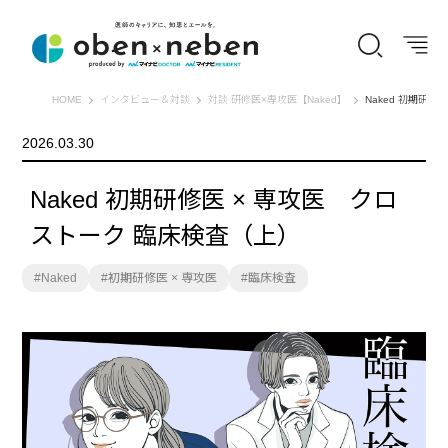
オーベン×ネーベン
HOME
インタビュー＆対談
対談 研修医×専攻医【Naked】
Naked 初期研
2026.03.30
Naked 初期研修医 × 専攻医 クロ
ストーク 臨床検査（上）
Naked
初期研修医 × 専攻医
臨床検査