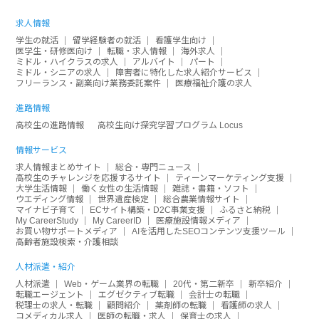
求人情報
学生の就活
留学経験者の就活
看護学生向け
医学生・研修医向け
転職・求人情報
海外求人
ミドル・ハイクラスの求人
アルバイト
パート
ミドル・シニアの求人
障害者に特化した求人紹介サービス
フリーランス・副業向け業務委託案件
医療福祉介護の求人
進路情報
高校生の進路情報
高校生向け探究学習プログラム Locus
情報サービス
求人情報まとめサイト
総合・専門ニュース
高校生のチャレンジを応援するサイト
ティーンマーケティング支援
大学生活情報
働く女性の生活情報
雑誌・書籍・ソフト
ウエディング情報
世界遺産検定
総合農業情報サイト
マイナビ子育て
ECサイト構築・D2C事業支援
ふるさと納税
My CareerStudy
My CareerID
医療施設情報メディア
お買い物サポートメディア
AIを活用したSEOコンテンツ支援ツール
高齢者施設検索・介護相談
人材派遣・紹介
人材派遣
Web・ゲーム業界の転職
20代・第二新卒
新卒紹介
転職エージェント
エグゼクティブ転職
会計士の転職
税理士の求人・転職
顧問紹介
薬剤師の転職
看護師の求人
コメディカル求人
医師の転職・求人
保育士の求人