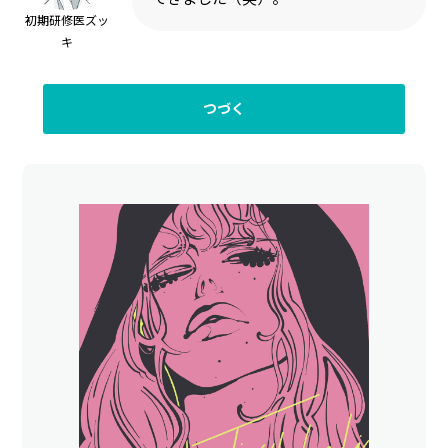
初期研修医ズッ
キ
つづく