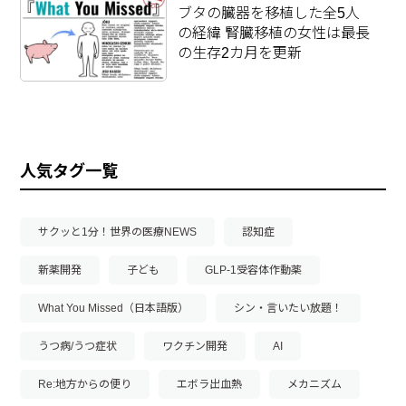
ブタの臓器を移植した全5人
の経緯 腎臓移植の女性は最長
の生存2カ月を更新
人気タグ一覧
サクッと1分！世界の医療NEWS
認知症
新薬開発
子ども
GLP-1受容体作動薬
What You Missed（日本語版）
シン・言いたい放題！
うつ病/うつ症状
ワクチン開発
AI
Re:地方からの便り
エボラ出血熱
メカニズム