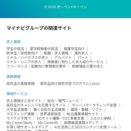
© 2026 オーベン×ネーベン
マイナビグループの関連サイト
求人情報
学生の就活
留学経験者の就活
看護学生向け
医学生・研修医向け
転職・求人情報
海外求人
ミドル・ハイクラスの求人
アルバイト
パート
ミドル・シニアの求人
障害者に特化した求人紹介サービス
フリーランス・副業向け業務委託案件
医療福祉介護の求人
進路情報
高校生の進路情報
高校生向け探究学習プログラム Locus
情報サービス
求人情報まとめサイト
総合・専門ニュース
高校生のチャレンジを応援するサイト
ティーンマーケティング支援
大学生活情報
働く女性の生活情報
雑誌・書籍・ソフト
ウエディング情報
世界遺産検定
総合農業情報サイト
マイナビ子育て
ECサイト構築・D2C事業支援
ふるさと納税
My CareerStudy
My CareerID
医療施設情報メディア
お買い物サポートメディア
AIを活用したSEOコンテンツ支援ツール