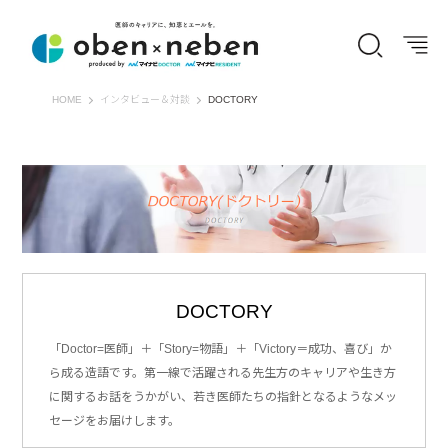
オーベン×ネーベン
HOME
インタビュー＆対談
DOCTORY
DOCTORY
「Doctor=医師」＋「Story=物語」＋「Victory＝成功、喜び」か
ら成る造語です。第一線で活躍される先生方のキャリアや生き方
に関するお話をうかがい、若き医師たちの指針となるようなメッ
セージをお届けします。