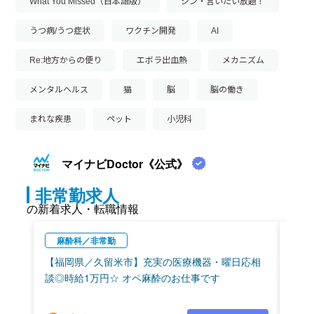
What You Missed（日本語版）
シン・言いたい放題！
うつ病/うつ症状
ワクチン開発
AI
Re:地方からの便り
エボラ出血熱
メカニズム
メンタルヘルス
猫
脳
脳の働き
まれな疾患
ペット
小児科