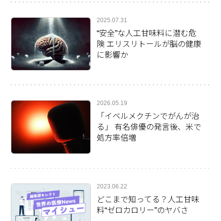
2025.07.31
“安全”な人工甘味料に潜む危
険 エリスリトールが脳の健康
に影響か
2026.05.19
「イベルメクチンでがんが治
る」 有名俳優の発言後、米で
処方率倍増
2023.06.22
どこまで知ってる？人工甘味
料“ゼロカロリー”のヤバさ