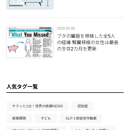
2025.02.06
ブタの臓器を移植した全5人
の経緯 腎臓移植の女性は最長
の生存2カ月を更新
人気タグ一覧
サクッと1分！世界の医療NEWS
認知症
新薬開発
子ども
GLP-1受容体作動薬