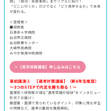
問」「成功・失敗事例」までリアルに紹介！
「どこに行くか」だけでなく「どう見学するか」で未来
が変わる。
＜登壇者＞
■研修医
石巻赤十字病院
仙台市立病院
仙台医療センター
大崎市民病院
みやぎ県南中核病院
> 【見学攻略講座】申し込みはこちら
事前講演② 【選考対策講座】（新6年生推奨）
～3つのSTEPで内定を勝ち取る！～
面接官×研修医が語る“選考突破の秘訣”をインタビュー
形式でお届け！
履歴書・面接で見られているポイント、印象に残る学生
の特徴など、選考の裏側を徹底解剖。