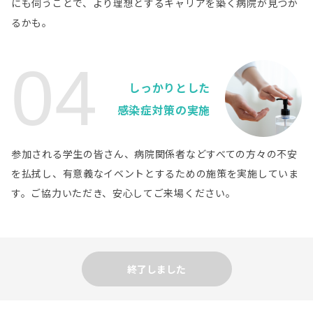
にも伺うことで、より理想とするキャリアを築く病院が見つか
岩手県立久慈病院
病院詳細
るかも。
岩手県
岩手県立胆沢病院
病院詳細
04
岩手県
しっかりとした
岩手県立中央病院
病院詳細
感染症対策の実施
岩手県
岩手県立中部病院
病院詳細
参加される学生の皆さん、病院関係者などすべての方々の不安
岩手県
を払拭し、有意義なイベントとするための施策を実施していま
岩手県立二戸病院
病院詳細
す。ご協力いただき、安心してご来場ください。
岩手県
岩手県立宮古病院
病院詳細
岩手県
盛岡市立病院
病院詳細
終了しました
岩手県
盛岡赤十字病院
病院詳細