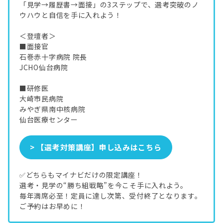
「見学→履歴書→面接」の3ステップで、選考突破のノ
ウハウと自信を手に入れよう！
＜登壇者＞
■面接官
石巻赤十字病院 院長
JCHO仙台病院
■研修医
大崎市民病院
みやぎ県南中核病院
仙台医療センター
> 【選考対策講座】申し込みはこちら
✅どちらもマイナビだけの限定講座！
選考・見学の“勝ち組戦略”を今こそ手に入れよう。
毎年満席必至！定員に達し次第、受付終了となります。
ご予約はお早めに！