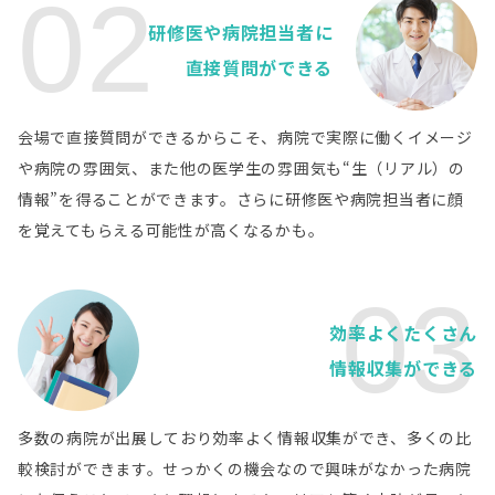
02
公益財団法人北海道医療団 帯広第一病院
病院詳細
研修医や病院担当者に
北海道
直接質問ができる
医療法人徳洲会 札幌徳洲会病院
病院詳細
青森県
会場で直接質問ができるからこそ、病院で実際に働くイメージ
八戸市立市民病院
病院詳細
や病院の雰囲気、また他の医学生の雰囲気も“生（リアル）の
青森県
情報”を得ることができます。さらに研修医や病院担当者に顔
日本赤十字社 八戸赤十字病院
病院詳細
を覚えてもらえる可能性が高くなるかも。
岩手県
いわてイーハトーヴ臨床研修病院群
病院詳細
03
岩手県
岩手医科大学附属病院
病院詳細
効率よくたくさん
情報収集ができる
岩手県
岩手県立磐井病院
病院詳細
岩手県
多数の病院が出展しており効率よく情報収集ができ、多くの比
岩手県立大船渡病院
病院詳細
較検討ができます。せっかくの機会なので興味がなかった病院
岩手県