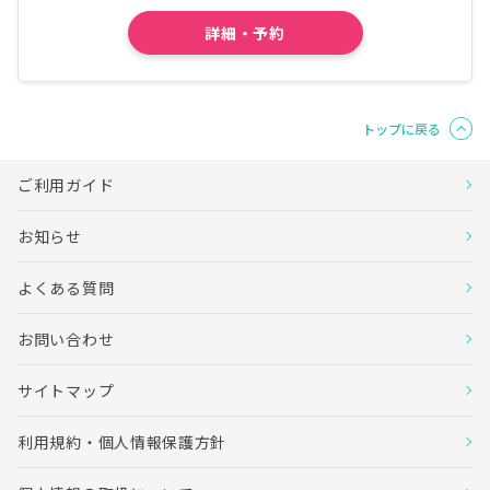
埼玉県
詳細・予約
医療法人徳洲会 羽生総合病院
病院詳細
千葉県
順天堂大学医学部附属 浦安病院
病院詳細
トップに戻る
千葉県
医療法人徳洲会 千葉徳洲会病院
病院詳細
ご利用ガイド
千葉県
医療法人徳洲会 野田総合病院
病院詳細
お知らせ
石川県
よくある質問
公立松任石川中央病院
病院詳細
愛知県
お問い合わせ
社会医療法人 杏嶺会 一宮西病院
病院詳細
サイトマップ
愛知県
医療法人徳洲会 名古屋徳洲会総合病院
病院詳細
利用規約・個人情報保護方針
大阪府
医療法人徳洲会 野崎徳洲会病院
病院詳細