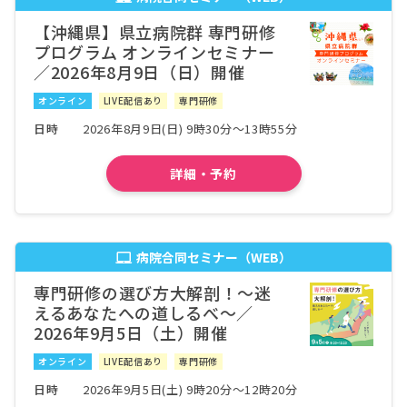
【沖縄県】県立病院群 専門研修
福島県
プログラム オンラインセミナー
公立岩瀬病院
病院詳細
／2026年8月9日（日）開催
福島県
公立相馬総合病院
病院詳細
オンライン
LIVE配信あり
専門研修
日時
2026年8月9日(日) 9時30分～13時55分
福島県
竹田綜合病院
病院詳細
詳細・予約
福島県
一般財団法人太田綜合病院附属太田西ノ内病院
病院詳細
福島県
福島県厚生農業協同組合連合会 白河厚生総合病
病院合同セミナー（WEB）
病院詳細
院
専門研修の選び方大解剖！〜迷
福島県
えるあなたへの道しるべ〜／
福島医療生活協同組合医療生協わたり病院
病院詳細
2026年9月5日（土）開催
埼玉県
オンライン
LIVE配信あり
専門研修
学校法人獨協学園 獨協医科大学埼玉医療センタ
病院詳細
日時
2026年9月5日(土) 9時20分～12時20分
ー