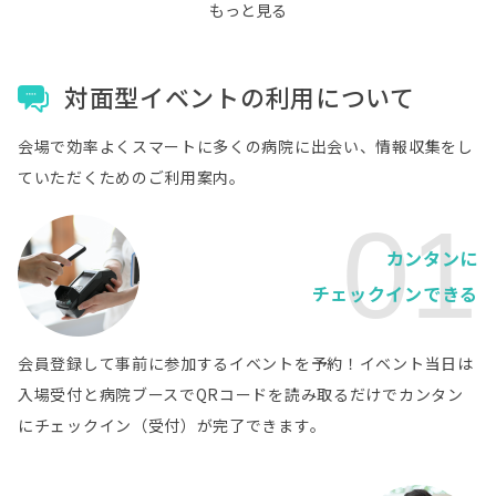
もっと見る
宮城県
独立行政法人地域医療機能推進機構仙台病院
病院詳細
対面型イベントの利用について
宮城県
仙台市立病院
病院詳細
会場で効率よくスマートに多くの病院に出会い、情報収集をし
宮城県
ていただくためのご利用案内。
石巻赤十字病院
病院詳細
01
宮城県
カンタンに
大崎市民病院
病院詳細
チェックインできる
宮城県
登米市立登米市民病院
病院詳細
宮城県
会員登録して事前に参加するイベントを予約！イベント当日は
独立行政法人労働者健康安全機構 東北労災病院
病院詳細
入場受付と病院ブースでQRコードを読み取るだけでカンタン
にチェックイン（受付）が完了できます。
宮城県
みやぎ県南中核病院
病院詳細
北海道