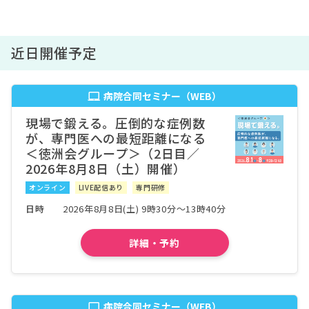
福島県
いわき市医療センター
病院詳細
福島県
近日開催予定
一般財団法人大原記念財団 大原綜合病院
病院詳細
福島県
病院合同セミナー（WEB）
公立大学法人 福島県立医科大学附属病院
病院詳細
現場で鍛える。圧倒的な症例数
福島県
が、専門医への最短距離になる
福島医療生活協同組合医療生協わたり病院
病院詳細
＜徳洲会グループ＞（2日目／
福島県
2026年8月8日（土）開催）
日本赤十字社福島赤十字病院
病院詳細
オンライン
LIVE配信あり
専門研修
福島県
日時
2026年8月8日(土) 9時30分～13時40分
社会福祉法人恩賜財団済生会福島総合病院
病院詳細
福島県
詳細・予約
独立行政法人労働者健康安全機構 福島労災病院
病院詳細
福島県
一般財団法人 脳神経疾患研究所 附属 総合南東北
病院詳細
病院合同セミナー（WEB）
病院