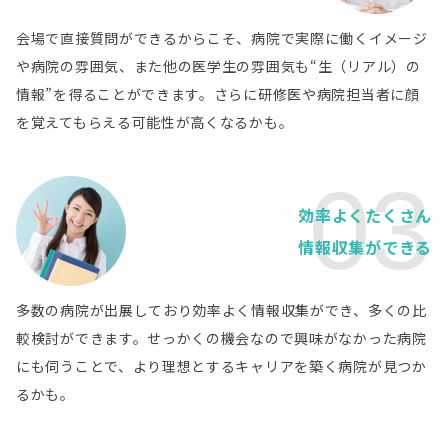
社会医療法人母恋 天使病院
病院詳細
会場で直接質問ができるからこそ、病院で実際に働くイメージ
北海道
北海道大学病院
病院詳細
や病院の雰囲気、また他の医学生の雰囲気も“生（リアル）の
情報”を得ることができます。さらに研修医や病院担当者に顔
宮城県
公益財団法人宮城厚生協会 坂総合病院
病院詳細
を覚えてもらえる可能性が高くなるかも。
宮城県
医療法人徳洲会 仙台徳洲会病院
病院詳細
03
埼玉県
効率よくたくさん
医療法人徳洲会 羽生総合病院
病院詳細
情報収集ができる
千葉県
順天堂大学医学部附属 浦安病院
病院詳細
多数の病院が出展しており効率よく情報収集ができ、多くの比
千葉県
較検討ができます。せっかくの機会なので興味がなかった病院
医療法人徳洲会 千葉徳洲会病院
病院詳細
にも伺うことで、より理想とするキャリアを築く病院が見つか
東京都
るかも。
医療法人徳洲会 東京西徳洲会病院
病院詳細
神奈川県