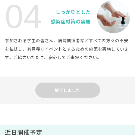
04
医療法人徳洲会 湘南厚木病院
病院詳細
しっかりとした
神奈川県
医療法人徳洲会 湘南藤沢徳洲会病院
病院詳細
感染症対策の実施
静岡県
順天堂大学医学部附属静岡病院
病院詳細
参加される学生の皆さん、病院関係者などすべての方々の不安
愛知県
を払拭し、有意義なイベントとするための施策を実施していま
医療法人徳洲会 名古屋徳洲会総合病院
病院詳細
す。ご協力いただき、安心してご来場ください。
愛知県
社会医療法人 杏嶺会 一宮西病院
病院詳細
京都府
医療法人徳洲会 宇治徳洲会病院
病院詳細
終了しました
大阪府
医療法人徳洲会 岸和田徳洲会病院
病院詳細
大阪府
医療法人徳洲会 松原徳洲会病院
病院詳細
近日開催予定
大阪府