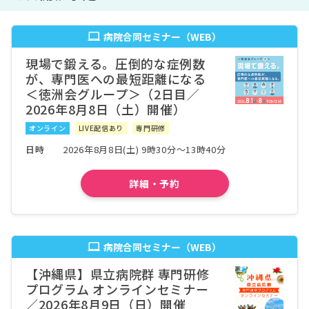
医療法人徳洲会 野崎徳洲会病院
病院詳細
病院合同セミナー（WEB）
福岡県
医療法人徳洲会 福岡徳洲会病院
病院詳細
現場で鍛える。圧倒的な症例数
が、専門医への最短距離になる
福岡県
社会医療法人財団池友会 新行橋病院
病院詳細
＜徳洲会グループ＞（2日目／
2026年8月8日（土）開催）
佐賀県
オンライン
LIVE配信あり
専門研修
一般社団法人巨樹の会新武雄病院
病院詳細
日時
2026年8月8日(土) 9時30分～13時40分
沖縄県
中部徳洲会病院
病院詳細
詳細・予約
病院合同セミナー（WEB）
【沖縄県】県立病院群 専門研修
プログラム オンラインセミナー
／2026年8月9日（日）開催