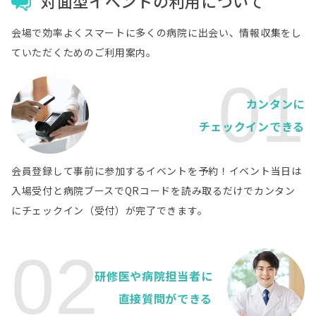
対面型イベントの利用について
北海道
社会福祉法人 北海道社会事業協会帯広病院
病院詳細
会場で効率よくスマートに多くの病院に出会い、情報収集をし
北海道
ていただくためのご利用案内。
旭川赤十字病院
病院詳細
01
北海道
カンタンに
公益社団法人北海道勤労者医療協会 勤医協中央
病院詳細
病院
チェックインできる
北海道
社会医療法人北斗 北斗病院
病院詳細
会員登録して事前に参加するイベントを予約！イベント当日は
北海道
入場受付と病院ブースでQRコードを読み取るだけでカンタン
公益財団法人北海道医療団 帯広第一病院
病院詳細
にチェックイン（受付）が完了できます。
北海道
八雲総合病院
病院詳細
02
北海道
研修医や病院担当者に
医療法人徳洲会 札幌東徳洲会病院
病院詳細
直接質問ができる
北海道