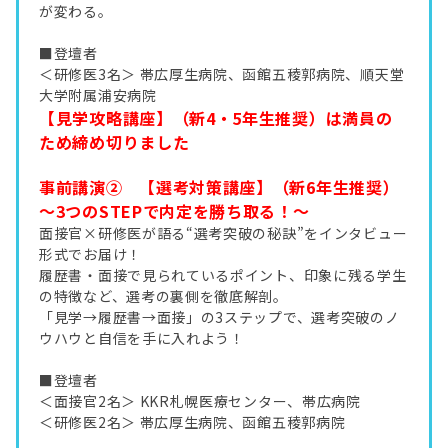
が変わる。
■登壇者
＜研修医3名＞ 帯広厚生病院、函館五稜郭病院、順天堂
大学附属浦安病院
【見学攻略講座】（新4・5年生推奨）は満員の
ため締め切りました
事前講演② 【選考対策講座】（新6年生推奨）
～3つのSTEPで内定を勝ち取る！～
面接官×研修医が語る“選考突破の秘訣”をインタビュー
形式でお届け！
履歴書・面接で見られているポイント、印象に残る学生
の特徴など、選考の裏側を徹底解剖。
「見学→履歴書→面接」の3ステップで、選考突破のノ
ウハウと自信を手に入れよう！
■登壇者
＜面接官2名＞ KKR札幌医療センター、帯広病院
＜研修医2名＞ 帯広厚生病院、函館五稜郭病院