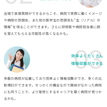
熊本県
熊本大学病院
病院詳細
会場で直接質問ができるからこそ、病院で実際に働くイメージ
熊本県
や病院の雰囲気、また他の医学生の雰囲気も“生（リアル）の
独立行政法人地域医療機能推進機構人吉医療セン
病院詳細
情報”を得ることができます。さらに研修医や病院担当者に顔
ター
を覚えてもらえる可能性が高くなるかも。
熊本県
熊本赤十字病院
病院詳細
03
熊本県
国保水俣市立総合医療センター
病院詳細
効率よくたくさん
情報収集ができる
熊本県
独立行政法人国立病院機構熊本医療センター
病院詳細
熊本県
多数の病院が出展しており効率よく情報収集ができ、多くの比
社会医療法人 愛育会 福田病院
病院詳細
較検討ができます。せっかくの機会なので興味がなかった病院
熊本県
にも伺うことで、より理想とするキャリアを築く病院が見つか
済生会熊本病院
病院詳細
るかも。
熊本県