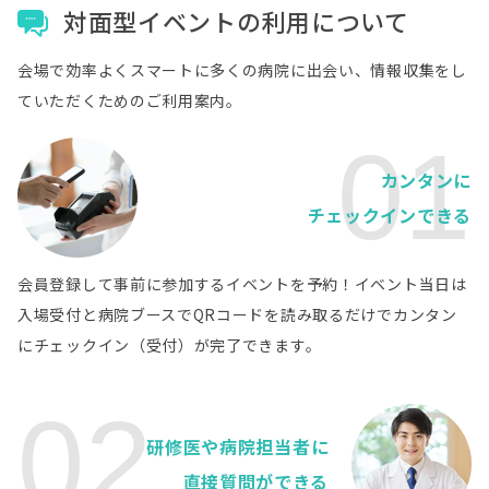
対面型イベントの利用について
熊本県
熊本県健康福祉部健康局
病院詳細
会場で効率よくスマートに多くの病院に出会い、情報収集をし
熊本県
ていただくためのご利用案内。
一般社団法人天草郡市医師会立 天草地域医療セ
病院詳細
ンター
01
熊本県
カンタンに
熊本市立熊本市民病院
病院詳細
チェックインできる
熊本県
国家公務員共済組合連合会熊本中央病院
病院詳細
会員登録して事前に参加するイベントを予約！イベント当日は
熊本県
入場受付と病院ブースでQRコードを読み取るだけでカンタン
荒尾市立有明医療センター
病院詳細
にチェックイン（受付）が完了できます。
熊本県
独立行政法人地域医療機能推進機構 熊本総合病
病院詳細
院
02
研修医や病院担当者に
熊本県
独立行政法人労働者健康安全機構熊本労災病院
病院詳細
直接質問ができる