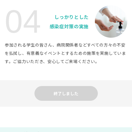
医療法人創起会 くまもと森都総合病院
病院詳細
04
熊本県
しっかりとした
地方独立行政法人くまもと県北病院
病院詳細
感染症対策の実施
鹿児島県
鹿児島大学病院
病院詳細
参加される学生の皆さん、病院関係者などすべての方々の不安
鹿児島県
社会医療法人緑泉会 米盛病院
病院詳細
を払拭し、有意義なイベントとするための施策を実施していま
す。ご協力いただき、安心してご来場ください。
終了しました