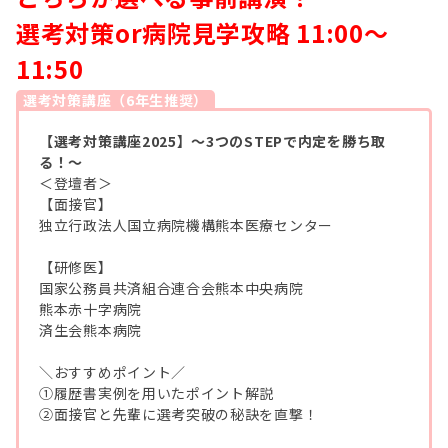
選考対策or病院見学攻略 11:00～
11:50
選考対策講座（6年生推奨）
【選考対策講座2025】～3つのSTEPで内定を勝ち取
る！～
＜登壇者＞
【面接官】
独立行政法人国立病院機構熊本医療センター
【研修医】
国家公務員共済組合連合会熊本中央病院
熊本赤十字病院
済生会熊本病院
＼おすすめポイント／
①履歴書実例を用いたポイント解説
②面接官と先輩に選考突破の秘訣を直撃！