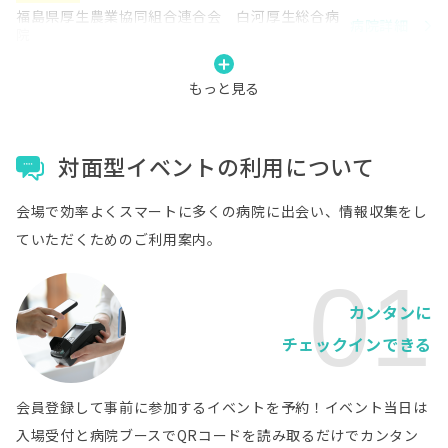
福島県厚生農業協同組合連合会 白河厚生総合病
病院詳細
院
もっと見る
福島県
いわき市医療センター
病院詳細
対面型イベントの利用について
茨城県
水戸赤十字病院
病院詳細
会場で効率よくスマートに多くの病院に出会い、情報収集をし
茨城県
ていただくためのご利用案内。
友愛記念病院
病院詳細
01
栃木県
カンタンに
学校法人獨協学園 獨協医科大学病院
病院詳細
チェックインできる
埼玉県
独立行政法人地域医療機能推進機構 埼玉メディ
病院詳細
カルセンター
会員登録して事前に参加するイベントを予約！イベント当日は
埼玉県
入場受付と病院ブースでQRコードを読み取るだけでカンタン
医療法人社団協友会 彩の国東大宮メディカルセ