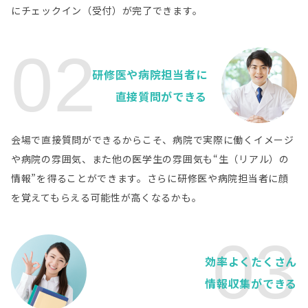
病院詳細
ンター
にチェックイン（受付）が完了できます。
埼玉県
学校法人獨協学園 獨協医科大学埼玉医療センタ
02
病院詳細
ー
研修医や病院担当者に
埼玉県
直接質問ができる
医療法人徳洲会 羽生総合病院
病院詳細
千葉県
医療法人社団協友会 柏厚生総合病院
会場で直接質問ができるからこそ、病院で実際に働くイメージ
病院詳細
や病院の雰囲気、また他の医学生の雰囲気も“生（リアル）の
千葉県
情報”を得ることができます。さらに研修医や病院担当者に顔
地方独立行政法人総合病院国保旭中央病院
病院詳細
を覚えてもらえる可能性が高くなるかも。
千葉県
医療法人財団明理会 新松戸中央総合病院
病院詳細
03
千葉県
社会福祉法人聖隷福祉事業団 聖隷佐倉市民病院
病院詳細
効率よくたくさん
情報収集ができる
千葉県
医療法人徳洲会 千葉西総合病院
病院詳細