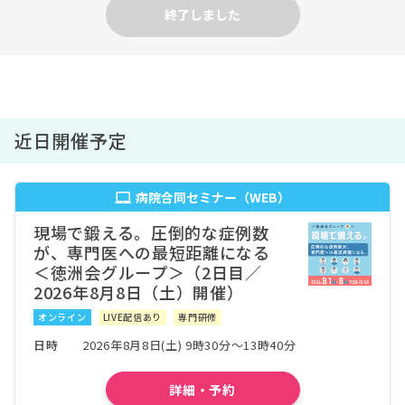
病院詳細
北部医療センター
終了しました
東京都
医療法人徳洲会 東京西徳洲会病院
病院詳細
東京都
公立阿伎留医療センター
病院詳細
近日開催予定
東京都
東京女子医科大学附属足立医療センター
病院詳細
神奈川県
病院合同セミナー（WEB）
医療法人徳洲会湘南鎌倉総合病院
病院詳細
現場で鍛える。圧倒的な症例数
神奈川県
が、専門医への最短距離になる
公益財団法人横浜勤労者福祉協会 汐田総合病院
病院詳細
＜徳洲会グループ＞（2日目／
2026年8月8日（土）開催）
神奈川県
川崎医療生活協同組合 川崎協同病院
病院詳細
オンライン
LIVE配信あり
専門研修
日時
2026年8月8日(土) 9時30分～13時40分
神奈川県
医療法人徳洲会 湘南藤沢徳洲会病院
病院詳細
詳細・予約
神奈川県