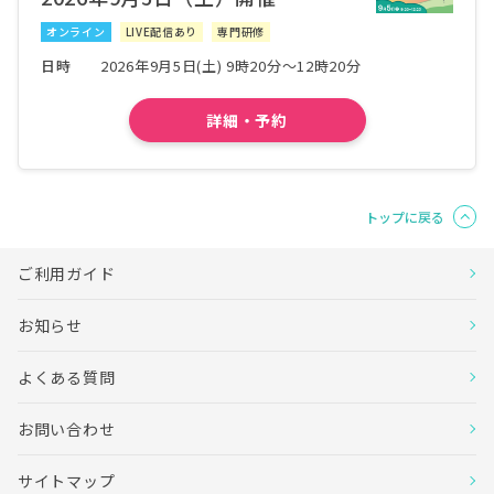
長野県厚生農業協同組合連合会 長野松代総合病
病院詳細
院
オンライン
LIVE配信あり
専門研修
長野県
日時
2026年9月5日(土) 9時20分～12時20分
長野県厚生農業協同組合連合会北信総合病院
病院詳細
詳細・予約
静岡県
順天堂大学医学部附属静岡病院
病院詳細
愛知県
社会医療法人 杏嶺会 一宮西病院
病院詳細
トップに戻る
京都府
ご利用ガイド
医療法人徳洲会 宇治徳洲会病院
病院詳細
大阪府
お知らせ
医療法人徳洲会 野崎徳洲会病院
病院詳細
よくある質問
大阪府
医療法人徳洲会 松原徳洲会病院
病院詳細
お問い合わせ
和歌山県
公立大学法人和歌山県立医科大学附属病院
病院詳細
サイトマップ