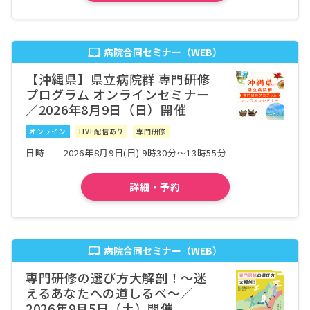
医療法人徳洲会 湘南厚木病院
病院詳細
神奈川県
南東北グループ 医療法人社団 三成会 新百合ヶ丘
病院合同セミナー（WEB）
病院詳細
総合病院
【沖縄県】県立病院群 専門研修
神奈川県
プログラム オンラインセミナー
医療法人社団こうかん会 日本鋼管病院
病院詳細
／2026年8月9日（日）開催
神奈川県
オンライン
LIVE配信あり
専門研修
医療法人社団明芳会 横浜旭中央総合病院
病院詳細
日時
2026年8月9日(日) 9時30分～13時55分
長野県
長野県厚生農業協同組合連合会 浅間南麓こもろ
詳細・予約
病院詳細
医療センター
長野県
長野医療生活協同組合 長野中央病院
病院詳細
病院合同セミナー（WEB）
長野県
社会医療法人中信勤労者医療協会 松本協立病院
病院詳細
専門研修の選び方大解剖！〜迷
えるあなたへの道しるべ〜／
長野県
2026年9月5日（土）開催