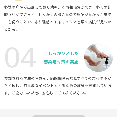
千葉県
多数の病院が出展しており効率よく情報収集ができ、多くの比
医療法人社団愛友会 津田沼中央総合病院
病院詳細
較検討ができます。せっかくの機会なので興味がなかった病院
千葉県
にも伺うことで、より理想とするキャリアを築く病院が見つか
医療法人徳洲会 野田総合病院
病院詳細
るかも。
東京都
学校法人日本大学 日本大学医学部附属板橋病院
病院詳細
04
東京都
しっかりとした
社会医療法人財団城南福祉医療協会 大田病院
病院詳細
感染症対策の実施
東京都
社会医療法人 河北医療財団 河北総合病院
病院詳細
参加される学生の皆さん、病院関係者などすべての方々の不安
東京都
学校法人順天堂 順天堂大学医学部附属練馬病院
病院詳細
を払拭し、有意義なイベントとするための施策を実施していま
す。ご協力いただき、安心してご来場ください。
東京都
国家公務員共済組合連合会 立川病院
病院詳細
東京都
地方独立行政法人 東京都病院機構 東京都立多摩