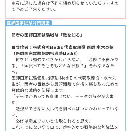
定員に達した場合は予約を締め切らせていただきますの
で予めご了承ください。
医師国家試験対策講座
弱者の医師国家試験戦略「敵を知る」
■登壇者：株式会社MediE 代表取締役 医師 水木泰祐
（医師国家試験個別指導塾MediE）
「何をどう勉強すべきかわからない」「必修に不安があ
る」「国試ってそもそもどんな試験？」――そんなあなた
へ。
医師国家試験個別指導塾 MediE の代表取締役・水木先
生が、弱者の目線から最短距離で合格を勝ち取るための
具体的な戦略を伝授します。
「データがあっても意味はない、データの解釈が大事
だ」
「勉強ができない人は何を調べればいいかわかっていな
い」
「必修は満点でないと命取られると思え」
これまでにない切り口で、効率的かつ戦略的な勉強法を