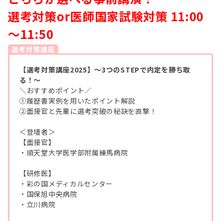
選考対策or医師国家試験対策 11:00
～11:50
選考対策講座
【選考対策講座2025】～3つのSTEPで内定を勝ち取
る！～
＼おすすめポイント／
①履歴書実例を用いたポイント解説
②面接官と先輩に選考突破の秘訣を直撃！
＜登壇者＞
【面接官】
・順天堂大学医学部附属練馬病院
【研修医】
・彩の国メディカルセンター
・国保旭中央病院
・立川病院